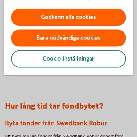
Så sätts kursen på fonder
Godkänn alla cookies
Fondkursen, alltså priset på fonden, sätts en gång
per dag. Den påverkas av kursen på de värdepapper
Bara nödvändiga cookies
fonden innehåller, fondens avgifter och eventuella
valutakursförändringar.
Cookie-inställningar
Kursen på
fonder
Hur lång tid tar fondbytet?
Byta fonder från Swedbank Robur
Ett byte mellan fonder från Swedbank Robur genomförs