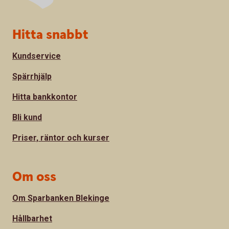
Sidfot
Hitta snabbt
Kundservice
Spärrhjälp
Hitta bankkontor
Bli kund
Priser, räntor och kurser
Om oss
Om Sparbanken Blekinge
Hållbarhet