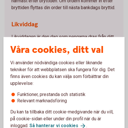
närmast efter bryttiden. Om ordern kommer in efter
bryttiden flyttas din order till nästa bankdags bryttid.
Likviddag
Likviddagen är den dag som pengarna dras från ditt
konto vid ett fondköp eller när du får in pengar på
Våra cookies, ditt val
kontot efter en försäljning. Antalet dagar bestäms av
respektive fondbolag och framgår av fondens
Vi använder nödvändiga cookies eller liknande
handelsinfo.
tekniker för att webbplatsen ska fungera för dig. Det
finns även cookies du kan välja som förbättrar din
Bryttider och
likviddagar
upplevelse:
Funktioner, prestanda och statistik
Vad är en affärsdag?
Relevant marknadsföring
Du kan ta tillbaka ditt cookie-medgivande när du vill,
Affärsdagen är den dag som försäljningen av dina
på cookie-sidan eller under din profil när du är
fondandelar genomförs. Det är just den dagens
inloggad.
Så hanterar vi
cookies
.
fondkurs som blir ditt försäljningspris.