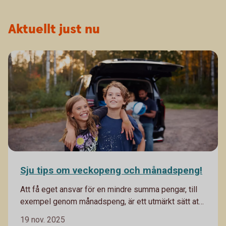
Aktuellt just nu
Sju tips om veckopeng och månadspeng!
Att få eget ansvar för en mindre summa pengar, till
exempel genom månadspeng, är ett utmärkt sätt att
lära barn om pengars värde och att hushålla med
19 nov. 2025
begränsade resurser. Det ger också en bra grund till