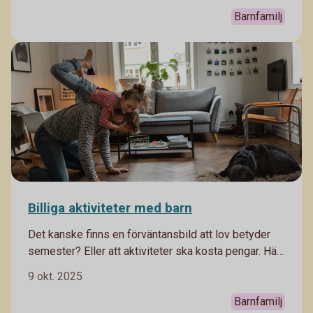
att kunna sköta sin ekonomi som vuxen. Här får du
Barnfamilj
tips som bäddar för en bra start.
Billiga aktiviteter med barn
Det kanske finns en förväntansbild att lov betyder
semester? Eller att aktiviteter ska kosta pengar. Här
kommer massor av tips du kan hitta på med ditt barn
9 okt. 2025
som inte kostar så mycket.
Barnfamilj