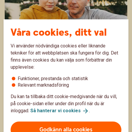
Våra cookies, ditt val
Vi använder nödvändiga cookies eller liknande
Prata pengar med barn
tekniker för att webbplatsen ska fungera för dig. Det
finns även cookies du kan välja som förbättrar din
Barn som lär sig att hushålla med sina pengar och
upplevelse:
spara regelbundet, känner mindre oro och stress
kring ekonomin. Att tidigt börja prata om pengar och
Funktioner, prestanda och statistik
7 okt. 2025
hur mycket olika saker kostar, hjälper nämligen ditt
Relevant marknadsföring
barn att förstå pengars värde.
Barnfamilj
Du kan ta tillbaka ditt cookie-medgivande när du vill,
på cookie-sidan eller under din profil när du är
inloggad.
Så hanterar vi
cookies
.
Godkänn alla cookies