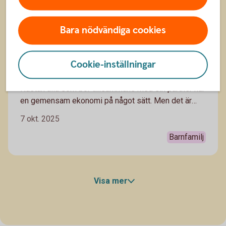
Bara nödvändiga cookies
Cookie-inställningar
Slipp onödiga bråk om pengar
Nästan alla som bor tillsammans med sin partner har
en gemensam ekonomi på något sätt. Men det är
inte alltid lätt att komma överens. Så här undviker ni
7 okt. 2025
onödiga gräl.
Barnfamilj
Visa mer