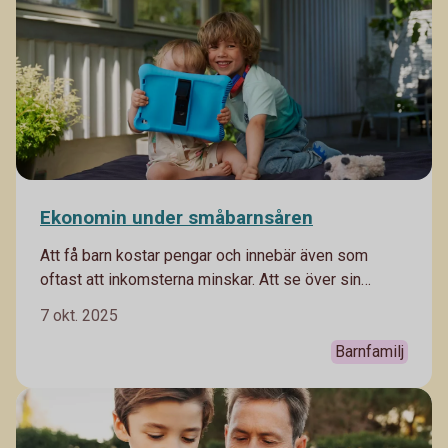
Ekonomin under småbarnsåren
Att få barn kostar pengar och innebär även som
oftast att inkomsterna minskar. Att se över sin
ekonomi och hur den kommer påverkas av tillskott
7 okt. 2025
till familjen är en klok sak. Gör en budget över
nuvarande inkomster och utgifter, och se hur den
Barnfamilj
kommer ändras.