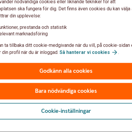
vänder nödvändiga cookies eller liknande tekniker för att
latsen ska fungera för dig. Det finns även cookies du kan välj
ån
ttrar din upplevelse:
unktioner, prestanda och statistik
ll 3,89 % ränta (3 mån bunden, listränta senast
elevant marknadsföring
g återbetalningstid 50 år, effektiv ränta: 3,96 %
n ta tillbaka ditt cookie-medgivande när du vill, på cookie-sidan 
mortering är 4 908 kronor, sista
 din profil när du är inloggad.
Så hanterar vi
cookies
.
g är 1 672 kronor kronor, totalt belopp att
lånets löptid är 1 974 121 kronor kronor. Antalet
Godkänn alla cookies
, utan uppläggningsavgift eller
ckelkund och aviseras digitalt. För ej Nyckelkund
Bara nödvändiga cookies
nor. Vid postala avier tillkommer en kostnad på
ringar kan komma att påverka beloppen som du
i annan valuta än lånet. Lånet förutsätter att
Cookie-inställningar