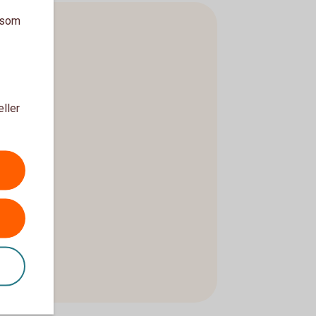
a som
eller