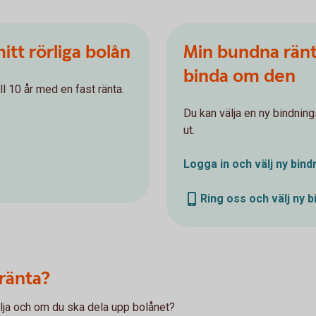
itt rörliga bolån
Min bundna ränta
binda om den
ll 10 år med en fast ränta.
Du kan välja en ny bindning
ut.
Logga in och välj ny
bind
Ring oss och välj ny b
ränta?
älja och om du ska dela upp bolånet?