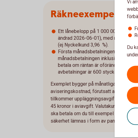
Vi an
webbp
Räkneexempel bol
förbä
F
Ett lånebelopp på 1 000 000 kronor, ti
R
ändrad 2026-06-01), med rak amorterin
(ej Nyckelkund 3,96 %).
Du ka
Första månadsbetalningen inklusive a
under
månadsbetalningen inklusive amorterin
betala om räntan är oförändrad under 
avbetalningar är 600 stycken.
Exemplet bygger på månatliga aviseringar
aviseringskostnad, förutsatt att du är Ny
tillkommer uppläggningsavgift på 650 kro
45 kronor i aviavgift. Valutakursföränd
ska betala om du till exempel har inkomst 
säkerhet lämnas i form av pant i bostad.