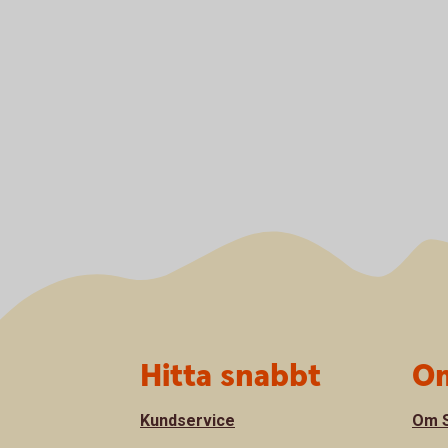
Sidfot
Hitta snabbt
Om
Kundservice
Om S