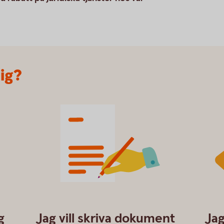
dig?
family-law_contract.svg
Famil
g
Jag vill skriva dokument
Jag