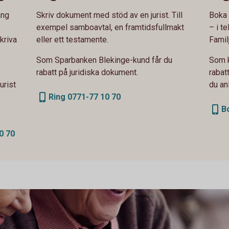
ång
Skriv dokument med stöd av en jurist. Till
Boka 
exempel samboavtal, en framtidsfullmakt
– i t
kriva
eller ett testamente.
Famil
Som Sparbanken Blekinge-kund får du
Som k
rabatt på juridiska dokument.
rabatt
urist
du anl
Ring 0771-77 10 70
B
0 70