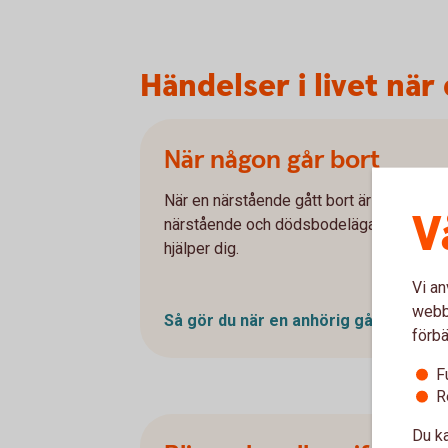
Händelser i livet när
När någon går bort
När en närstående gått bort är det mycket
V
närstående och dödsbodelägare ta tag i a
hjälper dig.
Vi an
webbp
Så gör du när en anhörig går
bort
förbä
F
R
Du ka