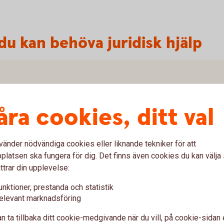
 du kan behöva juridisk hjälp
 att ta tag i. Mitt i sorgen ska du som
åra cookies, ditt val
llt det praktiska med den avlidnas ekonomi. Vi
vänder nödvändiga cookies eller liknande tekniker för att
latsen ska fungera för dig. Det finns även cookies du kan välj
ttrar din upplevelse:
unktioner, prestanda och statistik
elevant marknadsföring
n ta tillbaka ditt cookie-medgivande när du vill, på cookie-sidan 