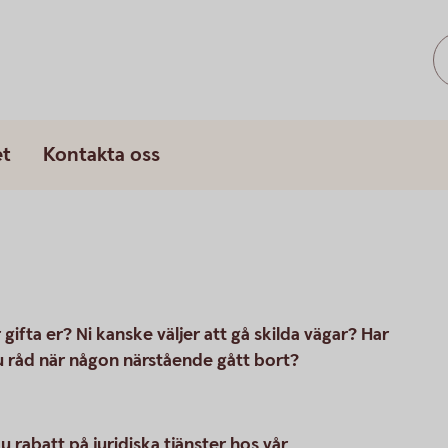
et
Kontakta oss
 gifta er? Ni kanske väljer att gå skilda vägar? Har
 råd när någon närstående gått bort?
rabatt på juridiska tjänster hos vår