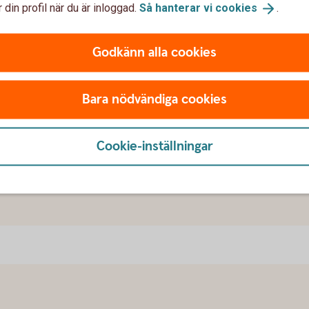
 din profil när du är inloggad.
Så hanterar vi
cookies
.
ambo eller gifter sig. Ibland händer det
ch skapa en trygg framtid tillsammans.
Godkänn alla cookies
Bara nödvändiga cookies
ler
kombo
na
Cookie-inställningar