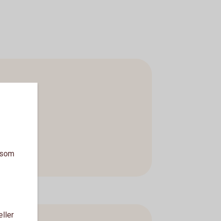
a som
eller