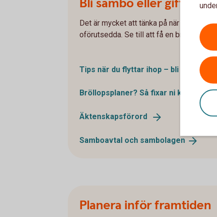
Bli sambo eller gifta sig
under
Det är mycket att tänka på när man blir s
oförutsedda. Se till att få en bra start o
Tips när du flyttar ihop – bli sambo el
Bröllopsplaner? Så fixar ni
kostnader
Äktenskapsförord
Samboavtal och
sambolagen
Planera inför framtiden