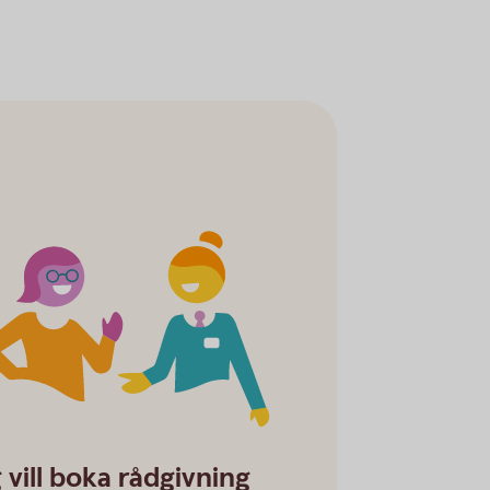
y-law_counseling
 vill boka rådgivning