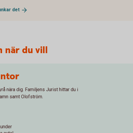
funkar
det
 när du vill
ontor
å nära dig. Familjens Jurist hittar du i
hamn samt Olofström.
kunder