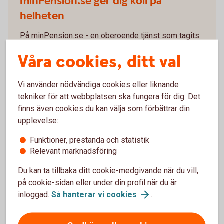
minPension.se ger dig koll på
helheten
På minPension.se - en oberoende tjänst som tagits
fram av staten och pensionsbolagen - kan du skaffa
Våra cookies, ditt val
dig en bra överblick:
Se din allmänna pension, tjänstepension och
Vi använder nödvändiga cookies eller liknande
delar av ditt egna pensionssparande.
tekniker för att webbplatsen ska fungera för dig. Det
Få koll på hur mycket pension du tjänat in hittills.
finns även cookies du kan välja som förbättrar din
Gör en pensionsprognos och se hur mycket
upplevelse:
pension du beräknas få som pensionär.
Funktioner, prestanda och statistik
Läs mer om hur det funkar.
Relevant marknadsföring
Kolla in pensionen på
minPension.se
Du kan ta tillbaka ditt cookie-medgivande när du vill,
på cookie-sidan eller under din profil när du är
inloggad.
Så hanterar vi
cookies
.