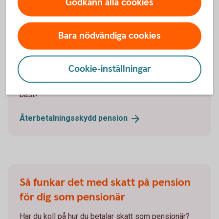
Godkänn alla cookies
Högre pension till dig eller pengar till
din familj med återbetalningsskydd?
Bara nödvändiga cookies
Med återbetalningsskydd, även kallat
efterlevandeskydd, får din familj pengar från din
Cookie-inställningar
pensionsförsäkring om du går bort. Väljer du bort det
kan din pension över tid bli högre. Vad passar dig
bäst?
Återbetalningsskydd
pension
Så funkar det med skatt på pension
för dig som pensionär
Har du koll på hur du betalar skatt som pensionär?