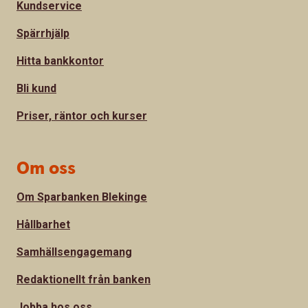
Kundservice
Spärrhjälp
Hitta bankkontor
Bli kund
Priser, räntor och kurser
Om oss
Om Sparbanken Blekinge
Hållbarhet
Samhällsengagemang
Redaktionellt från banken
Jobba hos oss