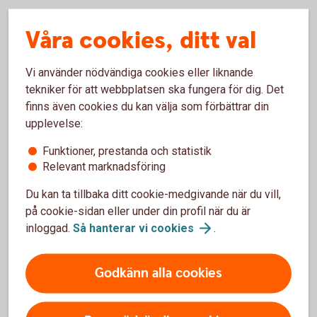
Bryttider för fonder i försäkringar
Våra cookies, ditt val
Handel med fonder sker alltid till okänd kurs (okänt pris).
Kursen sätts först i efterhand, efter den så kallade
Vi använder nödvändiga cookies eller liknande
bryttiden.
tekniker för att webbplatsen ska fungera för dig. Det
finns även cookies du kan välja som förbättrar din
Bryttider
upplevelse:
Funktioner, prestanda och statistik
Relevant marknadsföring
Avkastningsskatt
Du kan ta tillbaka ditt cookie-medgivande när du vill,
I en kapitalförsäkring betalar man en årlig avkastningsskatt,
på cookie-sidan eller under din profil när du är
vilket gör att pengarna är skattade och klara vid uttag.
inloggad.
Så hanterar vi
cookies
.
Avkastningsskatt
Godkänn alla cookies
Skydd för investeringar i en