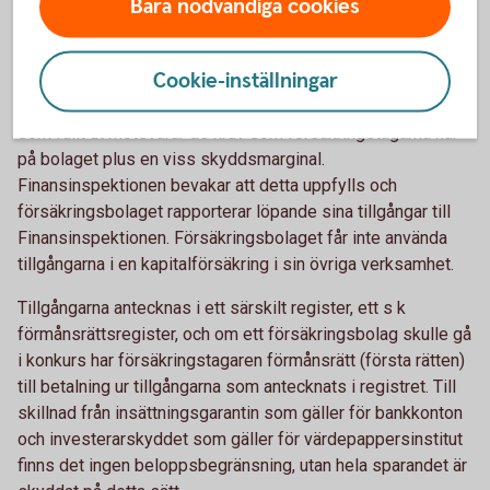
Bara nödvändiga cookies
kapitalförsäkring
Cookie-inställningar
Investeringar i kapitalförsäkringar har ett särskilt skydd. Ett
försäkringsbolag är skyldigt enligt lag att alltid ha tillgångar
som fullt ut motsvarar de krav som försäkringstagarna har
på bolaget plus en viss skyddsmarginal.
Finansinspektionen bevakar att detta uppfylls och
försäkringsbolaget rapporterar löpande sina tillgångar till
Finansinspektionen. Försäkringsbolaget får inte använda
tillgångarna i en kapitalförsäkring i sin övriga verksamhet.
Tillgångarna antecknas i ett särskilt register, ett s k
förmånsrättsregister, och om ett försäkringsbolag skulle gå
i konkurs har försäkringstagaren förmånsrätt (första rätten)
till betalning ur tillgångarna som antecknats i registret. Till
skillnad från insättningsgarantin som gäller för bankkonton
och investerarskyddet som gäller för värdepappersinstitut
finns det ingen beloppsbegränsning, utan hela sparandet är