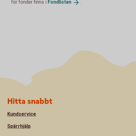
för fonder finns i
Fondlistan
.
Sidfot
Hitta snabbt
Kundservice
Spärrhjälp