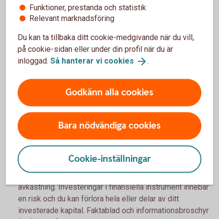
Försäljning/återköp
Funktioner, prestanda och statistik
Relevant marknadsföring
Du kan ta tillbaka ditt cookie-medgivande när du vill,
Externa fonder
på cookie-sidan eller under din profil när du är
inloggad.
Så hanterar vi
cookies
.
Inbetalning
Godkänn alla cookies
Fondbyte
Bara nödvändiga cookies
Försäljning/återköp
Cookie-inställningar
Historisk avkastning är ingen garanti för framtida
avkastning. Investeringar i finansiella instrument innebär
en risk och du kan förlora hela eller delar av ditt
investerade kapital. Faktablad och informationsbroschyr