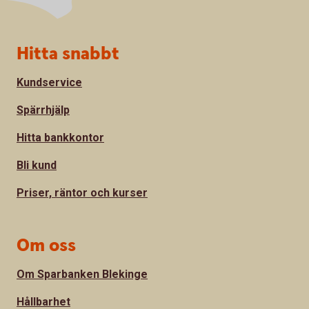
Sidfot
Hitta snabbt
Kundservice
Spärrhjälp
Hitta bankkontor
Bli kund
Priser, räntor och kurser
Om oss
Om Sparbanken Blekinge
Hållbarhet