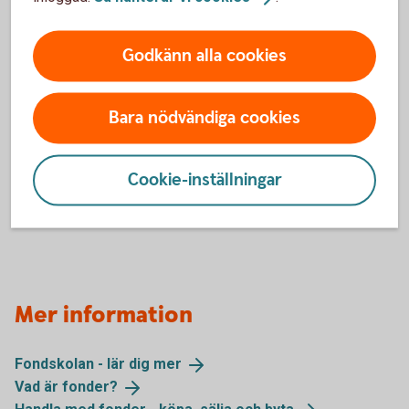
Corporate Bond Nordic High Yield B
Global High Dividend B
Godkänn alla cookies
Obligation B
Selektiv Sverige B
Stiftelsefond B (betalar alltid ut 5 procent)
Bara nödvändiga cookies
Sverige J
Talenten Aktiefond Mega J
Talenten Räntefond Mega B
Global Trends J
Cookie-inställningar
Genomförda utdelningar
Mer information
Fondskolan - lär dig
mer
Vad är
fonder?