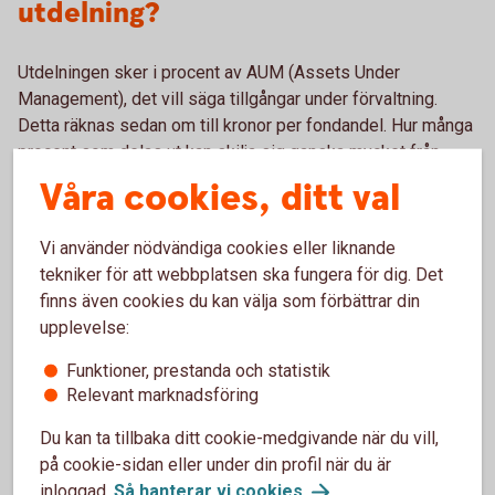
utdelning?
Utdelningen sker i procent av AUM (Assets Under
Management), det vill säga tillgångar under förvaltning.
Detta räknas sedan om till kronor per fondandel. Hur många
procent som delas ut kan skilja sig ganska mycket från
fond till fond.
Våra cookies, ditt val
Vi använder nödvändiga cookies eller liknande
tekniker för att webbplatsen ska fungera för dig. Det
Utdelning i Swedbank Roburs
finns även cookies du kan välja som förbättrar din
upplevelse:
fonder
Funktioner, prestanda och statistik
Relevant marknadsföring
Här ser du vilka av Swedbanks fonder som kan komma att
ge utdelning.
Du kan ta tillbaka ditt cookie-medgivande när du vill,
på cookie-sidan eller under din profil när du är
Corporate Bond Europe B
Corporate Bond Europe High Yield B
inloggad.
Så hanterar vi
cookies
.