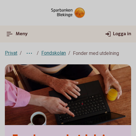
Meny
Logga in
Privat
Fondskolan
Fonder med utdelning