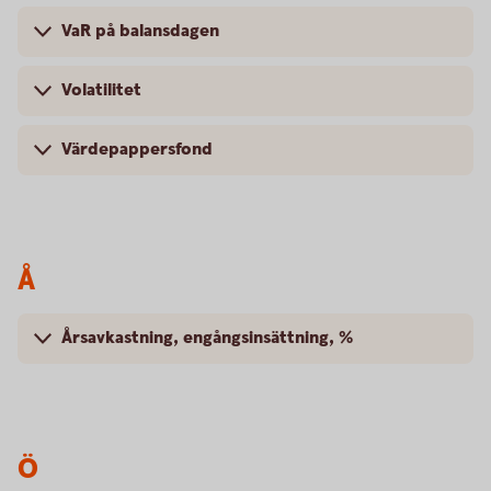
VaR på balansdagen
Volatilitet
Värdepappersfond
Å
Årsavkastning, engångsinsättning, %
Ö