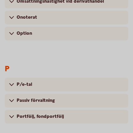
Omsättningshastighet vid derivathandel
Onoterat
Option
P
P/e-tal
Passiv förvaltning
Portfölj, fondportfölj