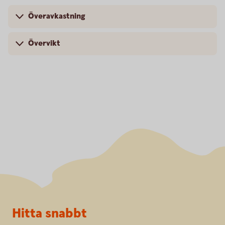
Överavkastning
Övervikt
Sidfot
Hitta snabbt