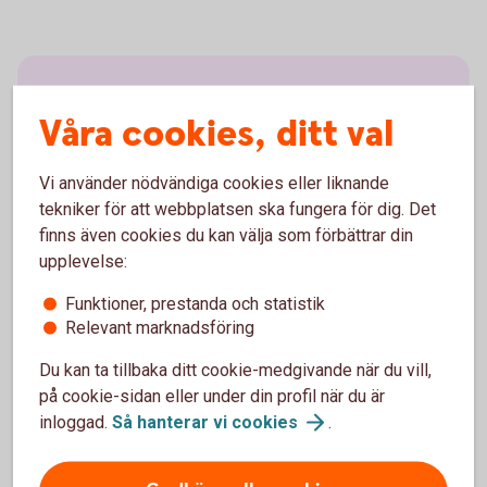
Att jobba och ta ut pension
Våra cookies, ditt val
samtidigt
Vi använder nödvändiga cookies eller liknande
Så länge du arbetar, heltid eller deltid, sätter din
tekniker för att webbplatsen ska fungera för dig. Det
arbetsgivare av pengar till både inkomstpension och
finns även cookies du kan välja som förbättrar din
premiepension. Enligt lag har du rätt att jobba kvar till
upplevelse:
69 års ålder. Du kan arbeta och samtidigt ta ut din
allmänna pension. Läs mer om när du kan ta ut din
Funktioner, prestanda och statistik
pension och uttagsregler för olika delar av
Relevant marknadsföring
pensionen.
Du kan ta tillbaka ditt cookie-medgivande när du vill,
på cookie-sidan eller under din profil när du är
Ta ut din pension -
uttagsregler
inloggad.
Så hanterar vi
cookies
.