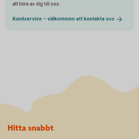
att höra av dig till oss.
Kundservice – välkommen att kontakta
oss
Sidfot
Hitta snabbt