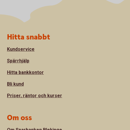
Sidfot
Hitta snabbt
Kundservice
Spärrhjälp
Hitta bankkontor
Bli kund
Priser, räntor och kurser
Om oss
Om Sparbanken Blekinge