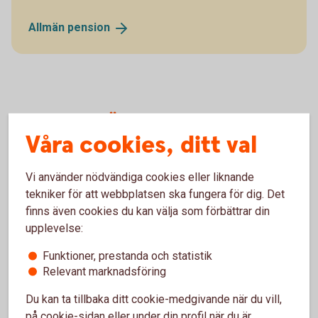
Allmän
pension
Fler stöd – Äldreförsörjningsstöd
Våra cookies, ditt val
och bostadstillägg
Utöver garantipensionen finns två andra stöd som du i
Vi använder nödvändiga cookies eller liknande
vissa fall kan få - äldreförsörjningsstödet och
tekniker för att webbplatsen ska fungera för dig. Det
bostadstillägg.
finns även cookies du kan välja som förbättrar din
upplevelse:
Äldreförsörjningsstödet är ett stöd för dig som har låg
pension eller ingen pension alls. Det kan vara för att du
Funktioner, prestanda och statistik
Relevant marknadsföring
endast yrkesarbetat en kortare del av ditt liv och haft låg
lön. Eller för att du kommit till Sverige sent i livet och därför
Du kan ta tillbaka ditt cookie-medgivande när du vill,
inte hunnit tjäna in någon inkomstpension, samtidigt som du
på cookie-sidan eller under din profil när du är