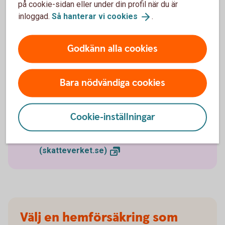
på cookie-sidan eller under din profil när du är
Den årliga räntekostnaden för att ha uppskov
inloggad.
Så hanterar vi
cookies
.
togs bort 2021. Att skjuta upp beskattningen av
vinsten på en permanentbostad kostar därmed
inte något.
Godkänn alla cookies
Med permanentbostad menas den bostad som
du bor och är folkbokförd i. Reglerna om
uppskov gäller inte den som säljer en
Bara nödvändiga cookies
fritidsbostad.
Ansökan om uppskov kan ske senast det sjätte
året efter det år man sålde sin bostad.
Cookie-inställningar
Läs mer på
Skatteverket om uppskovsräntan
(skatteverket.se)
Välj en hemförsäkring som