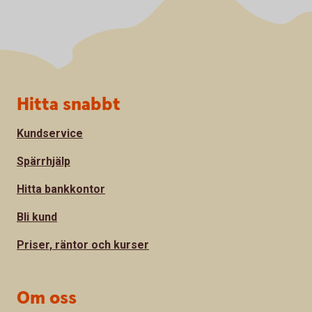
Sidfot
Hitta snabbt
Kundservice
Spärrhjälp
Hitta bankkontor
Bli kund
Priser, räntor och kurser
Om oss