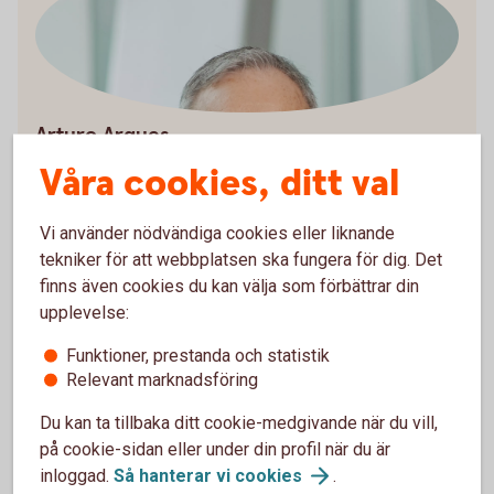
Arturo Arques
Privatekonom
Våra cookies, ditt val
Vi använder nödvändiga cookies eller liknande
tekniker för att webbplatsen ska fungera för dig. Det
finns även cookies du kan välja som förbättrar din
Räkneexempel bolån
upplevelse:
Funktioner, prestanda och statistik
Ett lånebelopp på 1 000 000 kronor, till 3,89 %
Relevant marknadsföring
ränta (3 mån bunden, listränta senast ändrad
2026-05-29), med rak amortering
Du kan ta tillbaka ditt cookie-medgivande när du vill,
återbetalningstid 50 år, effektiv ränta: 3,96 % (ej
på cookie-sidan eller under din profil när du är
Nyckelkund 3,96 %).
inloggad.
Så hanterar vi
cookies
.
Första månadsbetalningen inklusive amortering