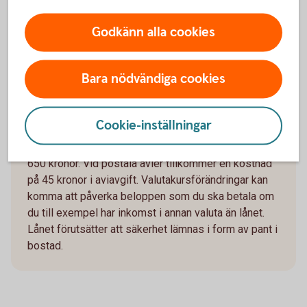
är 4 908 kronor, sista månadsbetalningen
inklusive amortering är 1 672 kronor, totalt
Godkänn alla cookies
belopp att betala om räntan är oförändrad under
lånets löptid är 1 974 121 kronor. Antalet
avbetalningar är 600 stycken.
Bara nödvändiga cookies
Exemplet bygger på månatliga aviseringar, utan
uppläggningsavgift eller aviseringskostnad,
Cookie-inställningar
förutsatt att du är Nyckelkund och aviseras digitalt.
För ej Nyckelkund tillkommer uppläggningsavgift på
650 kronor. Vid postala avier tillkommer en kostnad
på 45 kronor i aviavgift. Valutakursförändringar kan
komma att påverka beloppen som du ska betala om
du till exempel har inkomst i annan valuta än lånet.
Lånet förutsätter att säkerhet lämnas i form av pant i
bostad.