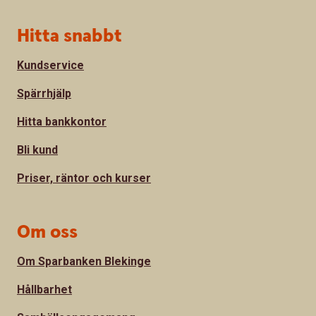
Sidfot
Hitta snabbt
Kundservice
Spärrhjälp
Hitta bankkontor
Bli kund
Priser, räntor och kurser
Om oss
Om Sparbanken Blekinge
Hållbarhet