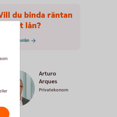
Vill du binda räntan
på ditt lån?
Ändra ditt
bolån
a som
Arturo
Arques
Privatekonom
eller