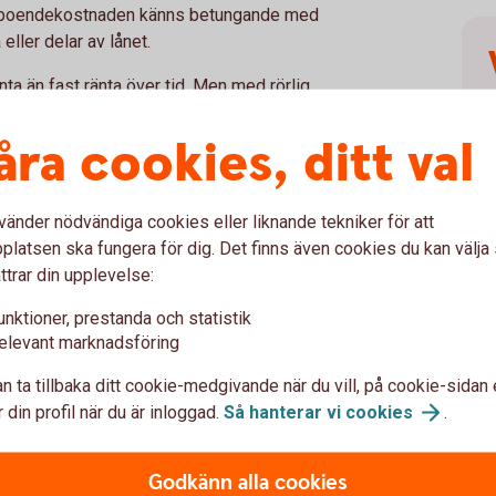
tt boendekostnaden känns betungande med
eller delar av lånet.
änta än fast ränta över tid. Men med rörlig
 boendekostnad du kommer att få i framtiden.
nda lånen till fast ränta.
åra cookies, ditt val
ånen?
vänder nödvändiga cookies eller liknande tekniker för att
latsen ska fungera för dig. Det finns även cookies du kan välj
n i framtiden skulle det vara enkelt. Men nu
ttrar din upplevelse:
egna förutsättningar och önskemålet av att
 att veta den verkliga boendekostnaden,
unktioner, prestanda och statistik
elevant marknadsföring
n ta tillbaka ditt cookie-medgivande när du vill, på cookie-sidan 
 din profil när du är inloggad.
Så hanterar vi
cookies
.
Godkänn alla cookies