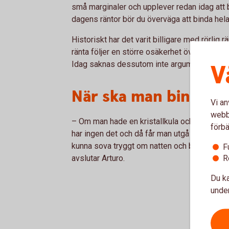
små marginaler och upplever redan idag a
dagens räntor bör du överväga att binda hela 
Historiskt har det varit billigare med rörlig r
ränta följer en större osäkerhet över vilken
Idag saknas dessutom inte argument för att bi
V
När ska man binda l
Vi an
webbp
– Om man hade en kristallkula och kunde se i
förbä
har ingen det och då får man utgå från sina 
kunna sova tryggt om natten och behovet av
F
R
avslutar Arturo.
Du ka
under