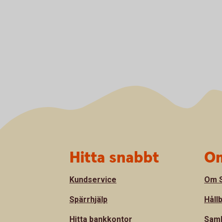
Sidfot
Hitta snabbt
Om
Kundservice
Om S
Spärrhjälp
Håll
Hitta bankkontor
Sam