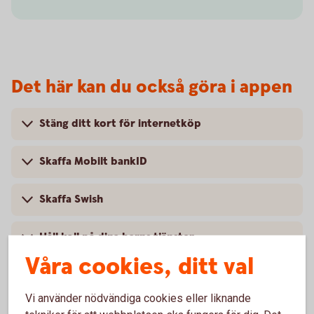
Det här kan du också göra i appen
Stäng ditt kort för internetköp
Skaffa Mobilt bankID
Skaffa Swish
Håll koll på dina barns tjänster
Våra cookies, ditt val
Få koll på dina abonnemang
Vi använder nödvändiga cookies eller liknande
Månadsspara i fonder