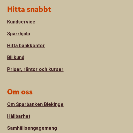
Sidfot
Hitta snabbt
Kundservice
Spärrhjälp
Hitta bankkontor
Bli kund
Priser, räntor och kurser
Om oss
Om Sparbanken Blekinge
Hållbarhet
Samhällsengagemang