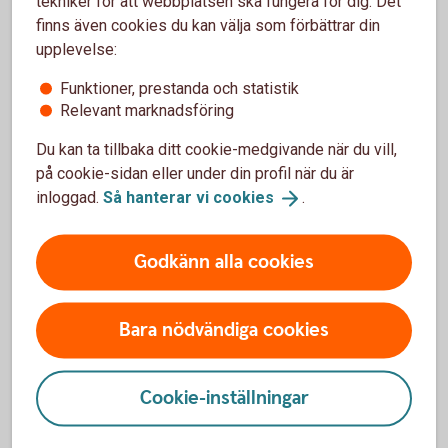
tekniker för att webbplatsen ska fungera för dig. Det
finns även cookies du kan välja som förbättrar din
upplevelse:
Stäng ditt kort tillfälligt
Funktioner, prestanda och statistik
Relevant marknadsföring
Du kan ta tillbaka ditt cookie-medgivande när du vill,
Pris för appen
på cookie-sidan eller under din profil när du är
inloggad.
Så hanterar vi
cookies
.
Årsavgift
0 kr
1
Godkänn alla cookies
Årsavgift Internetbetalning
Bara nödvändiga cookies
300 kr
2
Pris för tillvalstjänster tillkommer.
Tillbaka
Cookie-inställningar
1
Ingår utan kostnad i våra kundpaket.
Tillbaka
2