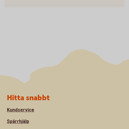
Sidfot
Hitta snabbt
Kundservice
Spärrhjälp