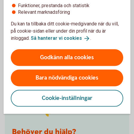
Funktioner, prestanda och statistik
Det smidigaste sättet att logga in är med ett BankID
Relevant marknadsföring
i din telefon. För dig under 18 finns det två olika
varianter, Mobilt SäkerhetsID eller Mobilt BankID.
Du kan ta tillbaka ditt cookie-medgivande när du vill,
på cookie-sidan eller under din profil när du är
BankID för barn och
unga
inloggad.
Så hanterar vi
cookies
.
Godkänn alla cookies
Bara nödvändiga cookies
Cookie-inställningar
Behöver du hjälp?