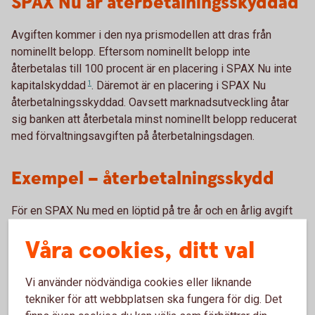
SPAX Nu är återbetalningsskyddad
Avgiften kommer i den nya prismodellen att dras från
nominellt belopp. Eftersom nominellt belopp inte
återbetalas till 100 procent är en placering i SPAX Nu inte
kapitalskyddad
1
. Däremot är en placering i SPAX Nu
återbetalningsskyddad. Oavsett marknadsutveckling åtar
sig banken att återbetala minst nominellt belopp reducerat
med förvaltningsavgiften på återbetalningsdagen.
Exempel – återbetalningsskydd
För en SPAX Nu med en löptid på tre år och en årlig avgift
på 1 procent, betyder det att placeringen är
Våra cookies, ditt val
återbetalningsskyddad till 97 procent av nominellt belopp.
Har du placerat nominellt 10 000 kronor så får du tillbaka 9
700 kronor plus eventuell avkastning. Det innebär att större
Vi använder nödvändiga cookies eller liknande
delen av ditt investerade belopp även med den nya
tekniker för att webbplatsen ska fungera för dig. Det
prismodellen kommer att omfattas av ett