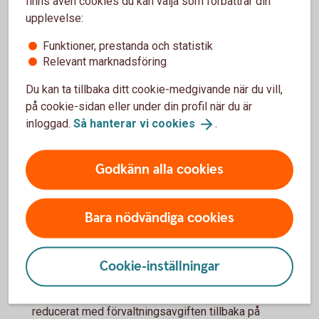
finns även cookies du kan välja som förbättrar din
återbetalningsskydd. Detta återbetalningsskydd gäller
upplevelse:
förutsatt att placeringen behålls till slutdagen.
Funktioner, prestanda och statistik
Relevant marknadsföring
Mer information
Du kan ta tillbaka ditt cookie-medgivande när du vill,
på cookie-sidan eller under din profil när du är
I produktbladen för respektive SPAX Nu och Bevis Nu
inloggad.
Så hanterar vi
cookies
.
beskrivs avgiften och övriga villkor för den specifika
produkten.
Godkänn alla cookies
Informationsblad Ny avgiftsmodell för
Strukturerade placeringar
(pdf)
Bara nödvändiga cookies
Definitionen av kapitalskydd innebär att 100 procent
1
Cookie-inställningar
av nominellt belopp återbetalas. I och med att
förvaltningsavgiften dras från nominellt belopp i den
nya avgiftsmodellen så betalas nominellt belopp
reducerat med förvaltningsavgiften tillbaka på