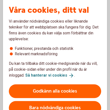
Våra cookies, ditt val
Vi använder nödvändiga cookies eller liknande
I internetbanken och vår app
tekniker för att webbplatsen ska fungera för dig. Det
finns även cookies du kan välja som förbättrar din
upplevelse:
Funktioner, prestanda och statistik
Relevant marknadsföring
Tips!
Du kan ta tillbaka ditt cookie-medgivande när du vill,
på cookie-sidan eller under din profil när du är
inloggad.
Så hanterar vi
cookies
.
Godkänn alla cookies
Köp och sälj värdepapper.
Se ditt innehav
Få tillgång till analyser och följ börskurser.
Bara nödvändiga cookies