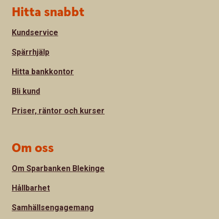
Sidfot
Hitta snabbt
Kundservice
Spärrhjälp
Hitta bankkontor
Bli kund
Priser, räntor och kurser
Om oss
Om Sparbanken Blekinge
Hållbarhet
Samhällsengagemang