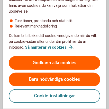
Har du en förvaltad portfölj eller innehav i
finns även cookies du kan välja som förbättrar din
hävstångsinstrument kommer du att få ett
upplevelse:
meddelande från banken om värdet i portföljen eller
Funktioner, prestanda och statistik
instrumentet har minskat med 10 procent eller mer.
Relevant marknadsföring
Meddelande vid
värdeminskning
Du kan ta tillbaka ditt cookie-medgivande när du vill,
på cookie-sidan eller under din profil när du är
inloggad.
Så hanterar vi
cookies
.
Godkänn alla cookies
Tilläggsrapport
Till våra kunder med diskretionärt förvaltade
Bara nödvändiga cookies
portföljer skickar vi ut en rapport med en
sammanställning av kostnader och avgifter
relaterade till portföljen.
Cookie-inställningar
Tilläggsrapport