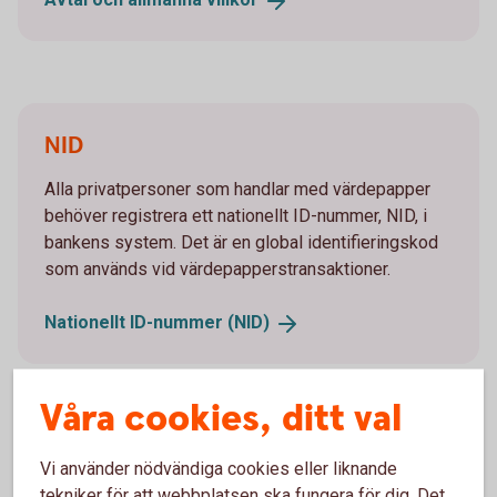
NID
Alla privatpersoner som handlar med värdepapper
behöver registrera ett nationellt ID-nummer, NID, i
bankens system. Det är en global identifieringskod
som används vid värdepapperstransaktioner.
Nationellt ID-nummer
(NID)
Våra cookies, ditt val
Du meddelas vid värdeminskning
Vi använder nödvändiga cookies eller liknande
tekniker för att webbplatsen ska fungera för dig. Det