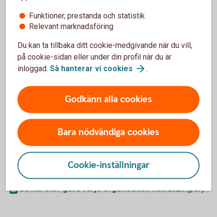
Funktioner, prestanda och statistik
Relevant marknadsföring
Du kan ta tillbaka ditt cookie-medgivande när du vill,
på cookie-sidan eller under din profil när du är
inloggad.
Så hanterar vi
cookies
.
Two kids walking to soccer practice
Ditt sparande gör skillnad
Godkänn alla cookies
Ditt sparande i Humanfonden bidrar till att ideella
organisationer kan göra verklig skillnad i sitt arbete. Varje år
Bara nödvändiga cookies
sammanställs spararnas bidrag och delas ut till de ideella
organisationerna som fonden stödjer. Resultatet
Cookie-inställningar
uppmärksammas i samband med Hjärtedagen.
Se hur stor gåva varje organisation fick 2026 (pdf)