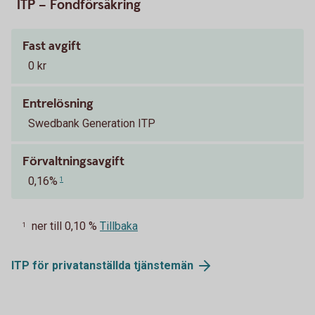
ITP – Fondförsäkring
Fast avgift
0 kr
Entrelösning
Swedbank Generation ITP
Förvaltningsavgift
0,16%
1
ner till 0,10 %
Tillbaka
1
ITP för privatanställda
tjänstemän