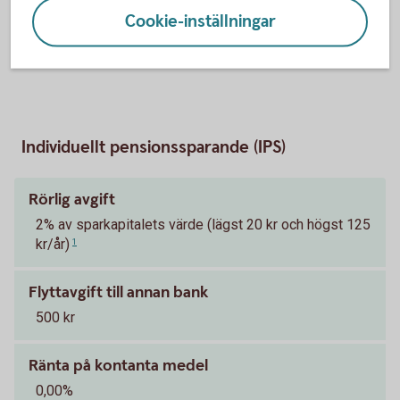
närmare och under pensionen.
Cookie-inställningar
FTP för anställda i
försäkringsbolag
Individuellt pensionssparande (IPS)
Rörlig avgift
2% av sparkapitalets värde (lägst 20 kr och högst 125
kr/år)
1
Flyttavgift till annan bank
500 kr
Ränta på kontanta medel
0,00%