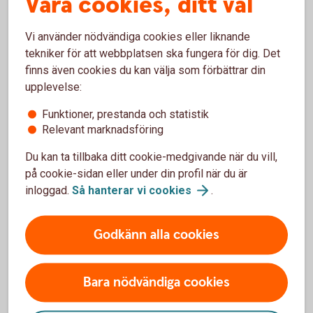
Våra cookies, ditt val
PA 16 – tjänstepension för statligt
anställda
Vi använder nödvändiga cookies eller liknande
tekniker för att webbplatsen ska fungera för dig. Det
finns även cookies du kan välja som förbättrar din
FTP– Fondförsäkring
upplevelse:
Funktioner, prestanda och statistik
Fast avgift
Relevant marknadsföring
70 kr
Du kan ta tillbaka ditt cookie-medgivande när du vill,
på cookie-sidan eller under din profil när du är
Entrélösning
inloggad.
Så hanterar vi
cookies
.
Swedbank Generation Flex
Godkänn alla cookies
Förvaltningsavgift
0,40-0,33%
1
Bara nödvändiga cookies
Automatisk sänkning av risk och avgift
Tillbaka
1