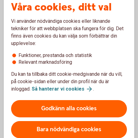
ränteavdrag
Våra cookies, ditt val
Hur fungerar ränteavdraget?
Vi använder nödvändiga cookies eller liknande
tekniker för att webbplatsen ska fungera för dig. Det
Vad är ett lån utan säkerhet?
finns även cookies du kan välja som förbättrar din
upplevelse:
Funktioner, prestanda och statistik
Relevant marknadsföring
För att se detta innehåll behöver du först
Du kan ta tillbaka ditt cookie-medgivande när du vill,
godkänna cookies för Funktioner, prestanda
på cookie-sidan eller under din profil när du är
och statistik.
inloggad.
Så hanterar vi cookies
.
Inställningar för cookies
Godkänn alla cookies
Bara nödvändiga cookies