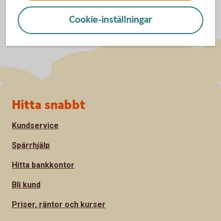
Cookie-inställningar
Sidfot
Hitta snabbt
Kundservice
Spärrhjälp
Hitta bankkontor
Bli kund
Priser, räntor och kurser