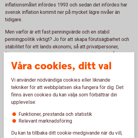
inflationsmålet infördes 1993 och sedan det infördes har
svensk inflation kommit ner på mycket lägre nivåer än
tidigare.
Men varför är ett fast penningvärde och en stabil
penningpolitik viktigt? Jo för att skapa förutsägbarhet och
stabilitet för ett lands ekonomi, så att privatpersoner,
företag och andra aktörer vet vad som gäller och vågar ta
beslut för framtiden. En stabil penningpolitik underlättar för
Våra cookies, ditt val
människor och företag att ta beslut, så att de vågar
investera och företag vågar anställa.
Vi använder nödvändiga cookies eller liknande
tekniker för att webbplatsen ska fungera för dig. Det
finns även cookies du kan välja som förbättrar din
upplevelse:
Ta del av vår omvärldsanalys
Funktioner, prestanda och statistik
Relevant marknadsföring
Swedbank Makroanalys analyserar regelbundet
svensk och internationell ekonomi. Analyserna
Du kan ta tillbaka ditt cookie-medgivande när du vill,
omfattar kontinuerlig konjunkturbevakning och