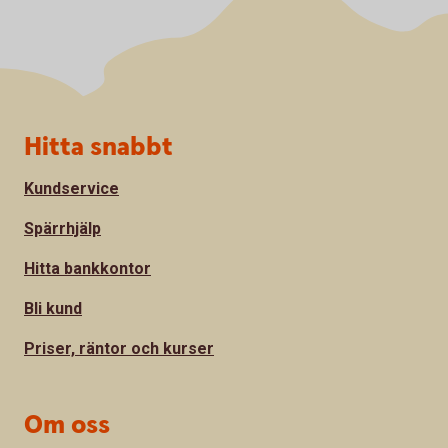
Sidfot
Hitta snabbt
Kundservice
Spärrhjälp
Hitta bankkontor
Bli kund
Priser, räntor och kurser
Om oss