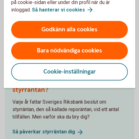
på cookie-sidan eller under din profil när du är
löpande omvärldsanalyser.
inloggad.
Så hanterar vi
cookies
.
Swedbank
makroanalys
Godkänn alla cookies
Bara nödvändiga cookies
Andra läser också
Cookie-inställningar
Varför ska man bry sig om
styrräntan?
Varje år fattar Sveriges Riksbank beslut om
styrräntan, den så kallade reporäntan, vid ett antal
tillfällen. Men varför ska du bry dig?
Så påverkar styrräntan
dig