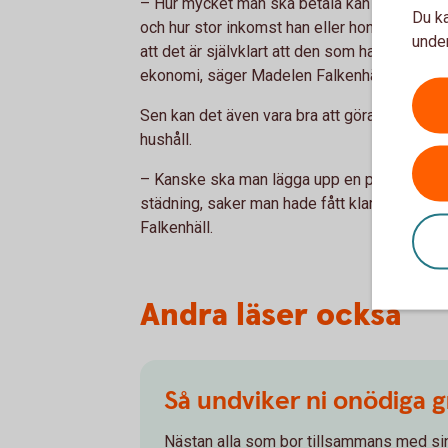
– Hur mycket man ska betala kan så klart skil
Du ka
och hur stor inkomst han eller hon har. Det 
under
att det är självklart att den som har en inkom
ekonomi, säger Madelen Falkenhäll.
Sen kan det även vara bra att göra upp en vid
hushåll.
– Kanske ska man lägga upp en plan för hur b
städning, saker man hade fått klara själv 
Falkenhäll.
Andra läser också
Så undviker ni onödiga 
Nästan alla som bor tillsammans med sin