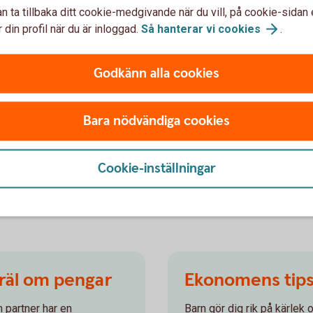
ja utifrån hur stora kostnader hushållet har
n ta tillbaka ditt cookie-medgivande när du vill, på cookie-sidan 
får man diskutera tillsammans. Men jag tycker
 din profil när du är inloggad.
Så hanterar vi
cookies
.
st också är med och bidrar till hushållets
Godkänn alla cookies
are plan för vad som krävs för att sköta ett
Bara nödvändiga cookies
arnet hjälper till med matlagning, tvätt och
om man bodde hemifrån, säger Madelén
Cookie-inställningar
gräl om pengar
Ekonomens tips t
 partner har en
Barn gör dig rik på kärlek