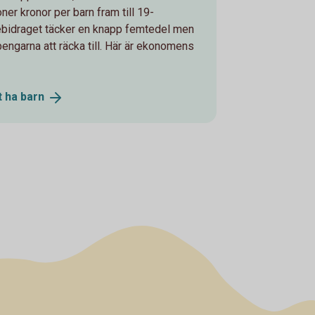
oner kronor per barn fram till 19-
ebidraget täcker en knapp femtedel men
 pengarna att räcka till. Här är ekonomens
t ha
barn