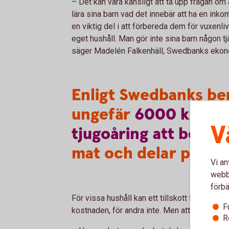
– Det kan vara känsligt att ta upp frågan om
lära sina barn vad det innebär att ha en inko
en viktig del i att förbereda dem för vuxenl
eget hushåll. Man gör inte sina barn någon tj
säger Madelén Falkenhäll, Swedbanks ekono
Enligt Swedbanks be
ungefär
6000
krono
V
tjugoåring
att
bo
he
mat och delar på g
Vi an
webbp
förbä
För vissa hushåll kan ett tillskott från barne
F
kostnaden, för andra inte. Men att ta diskuss
R