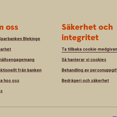
 oss
Säkerhet och
integritet
parbanken Blekinge
barhet
Ta tillbaka cookie-medgiva
hällsengagemang
Så hanterar vi cookies
ktionellt från banken
Behandling av personuppgif
a hos oss
Bedrägeri och säkerhet
ss