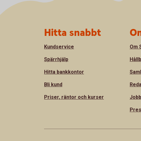
Sidfot
Hitta snabbt
Om
Kundservice
Om S
Spärrhjälp
Håll
Hitta bankkontor
Sam
Bli kund
Reda
Priser, räntor och kurser
Jobb
Pre