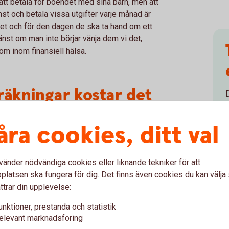
 att betala för boendet med sina barn, men att
mst och betala vissa utgifter varje månad är
ivet och för den dagen de ska ta hand om ett
änst om man inte börjar vänja dem vi det,
m inom finansiell hälsa.
räkningar kostar det
r
per
månad
för
en
åra cookies, ditt val
mma
om man inkluderar
emensamma kostnader.
vänder nödvändiga cookies eller liknande tekniker för att
latsen ska fungera för dig. Det finns även cookies du kan välj
ttrar din upplevelse:
t vara nödvändigt för att klara av den
unktioner, prestanda och statistik
ionen om pengarna är ändå lika viktig.
elevant marknadsföring