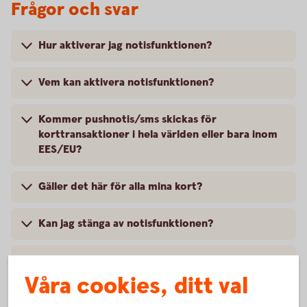
Frågor och svar
Hur aktiverar jag notisfunktionen?
Vem kan aktivera notisfunktionen?
Kommer pushnotis/sms skickas för
korttransaktioner i hela världen eller bara inom
EES/EU?
Gäller det här för alla mina kort?
Kan jag stänga av notisfunktionen?
Har bankens valutaväxlingspåslag ändrats?
Våra cookies, ditt val
Var kan jag se den faktiska valutaväxlingskursen