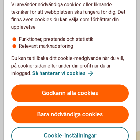
jag fick på ett köp?
Vi använder nödvändiga cookies eller liknande
tekniker för att webbplatsen ska fungera för dig. Det
Ingår alla avgifter i kostnaden för en
finns även cookies du kan välja som förbättrar din
transaktion?
upplevelse:
Funktioner, prestanda och statistik
Kan jag välja att få pushnotis/sms för endast ett
Relevant marknadsföring
kort ifall jag har flera kort?
Du kan ta tillbaka ditt cookie-medgivande när du vill,
på cookie-sidan eller under din profil när du är
Vad betyder de olika procentsatserna i notisen?
inloggad.
Så hanterar vi
cookies
.
Godkänn alla cookies
Bara nödvändiga cookies
Cookie-inställningar