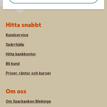
Sidfot
Hitta snabbt
Kundservice
Spärrhjälp
Hitta bankkontor
Bli kund
Priser, räntor och kurser
Om oss
Om Sparbanken Blekinge