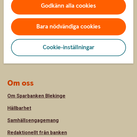
Godkänn alla cookies
Kundservice
Spärrhjälp
Bara nödvändiga cookies
Hitta bankkontor
Cookie-inställningar
Bli kund
Priser, räntor och kurser
Om oss
Om Sparbanken Blekinge
Hållbarhet
Samhällsengagemang
Redaktionellt från banken