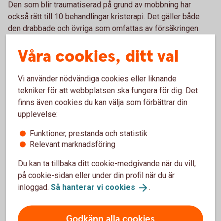
Den som blir traumatiserad på grund av mobbning har
också rätt till 10 behandlingar kristerapi. Det gäller både
den drabbade och övriga som omfattas av försäkringen.
Sparbanken Blekinge är försäkringsförmedlare och Tre
Våra cookies, ditt val
Kronor försäkringsgivare för hemförsäkringarna.
Vi använder nödvändiga cookies eller liknande
tekniker för att webbplatsen ska fungera för dig. Det
Kontakt
finns även cookies du kan välja som förbättrar din
upplevelse:
Du är välkommen att ringa Tre Kronors support och anmäla
Funktioner, prestanda och statistik
skada om ditt barn har blivit utsatt för mobbning.
Relevant marknadsföring
Telefontider måndag till fredag 08.00-17.00.
Du kan ta tillbaka ditt cookie-medgivande när du vill,
Ring Tre Kronors support på 0771- 23 33 33
på cookie-sidan eller under din profil när du är
inloggad.
Så hanterar vi
cookies
.
Läs mer om mobbingskyddet under punkt 1.9 i
Godkänn alla cookies
hemförsäkringens försäkringsvillkor;