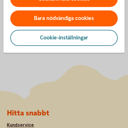
Villkor Hemförsäkring (pdf)
Bara nödvändiga cookies
Logga in och teckna
Hemförsäkring
Cookie-inställningar
Sidfot
Hitta snabbt
Kundservice