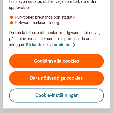
finns även cookies du kan välja som förbättrar din
upplevelse:
När slutar den tidigare ägarens försäkring att
gälla?
Funktioner, prestanda och statistik
Relevant marknadsföring
Om man övningskör och olyckan är framme,
Du kan ta tillbaka ditt cookie-medgivande när du vill,
täcker bilförsäkringen då?
på cookie-sidan eller under din profil när du är
inloggad.
Så hanterar vi
cookies
.
Gäller bilförsäkringen utanför Sverige?
Godkänn alla cookies
Täcker försäkringen viltolyckor?
Vilka bilar har en vagnskadegaranti?
Bara nödvändiga cookies
Cookie-inställningar
Välkommen att bli kund