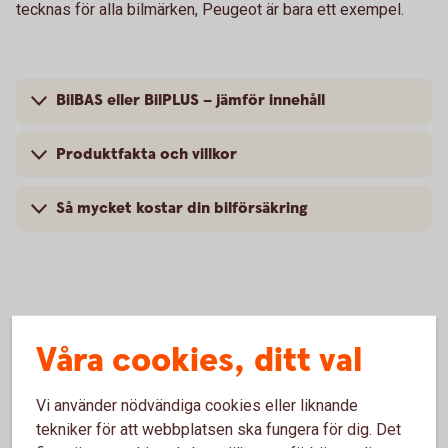
tecknas för alla bilmärken, Peugeot är bara ett exempel.
BilBAS eller BilPLUS – jämför innehåll
Produktfakta och villkor
Så mycket kostar din bilförsäkring
Vanliga frågor om att försäkra
Våra cookies, ditt val
Peugeot
Vi använder nödvändiga cookies eller liknande
Trafik, hel och halv – vad är det för skillnad på
tekniker för att webbplatsen ska fungera för dig. Det
försäkringarna?