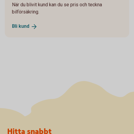
När du blivit kund kan du se pris och teckna
bilförsäkring.
Bli
kund
Sidfot
Hitta snabbt