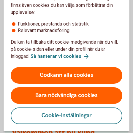
försäkringarna?
finns även cookies du kan välja som förbättrar din
upplevelse:
När slutar den tidigare ägarens försäkring att
Funktioner, prestanda och statistik
gälla?
Relevant marknadsföring
Du kan ta tillbaka ditt cookie-medgivande när du vill,
Om man övningskör och olyckan är framme,
täcker bilförsäkringen då?
på cookie-sidan eller under din profil när du är
inloggad.
Så hanterar vi cookies
.
Gäller bilförsäkringen utanför Sverige?
Godkänn alla cookies
Täcker försäkringen viltolyckor?
Bara nödvändiga cookies
Vilka bilar har en vagnskadegaranti?
Cookie-inställningar
Välkommen att bli kund