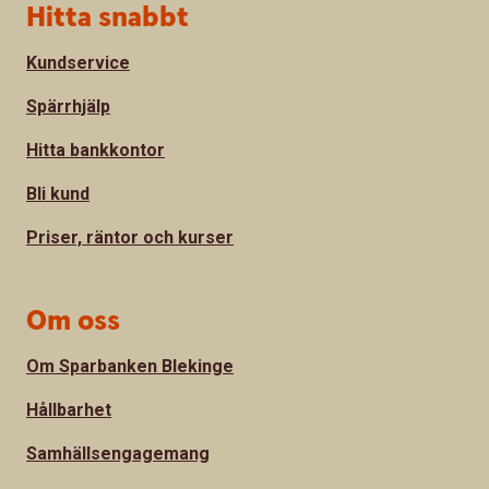
Sidfot
Hitta snabbt
Kundservice
Spärrhjälp
Hitta bankkontor
Bli kund
Priser, räntor och kurser
Om oss
Om Sparbanken Blekinge
Hållbarhet
Samhällsengagemang