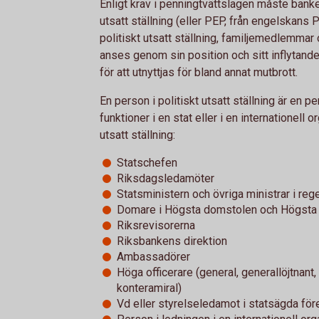
Enligt krav i penningtvättslagen måste banken
utsatt ställning (eller PEP, från engelskans 
politiskt utsatt ställning, familjemedlemmar
anses genom sin position och sitt inflytande 
för att utnyttjas för bland annat mutbrott.
En person i politiskt utsatt ställning är en p
funktioner i en stat eller i en internationell
utsatt ställning:
Statschefen
Riksdagsledamöter
Statsministern och övriga ministrar i reg
Domare i Högsta domstolen och Högsta 
Riksrevisorerna
Riksbankens direktion
Ambassadörer
Höga officerare (general, generallöjtnant,
konteramiral)
Vd eller styrelseledamot i statsägda för