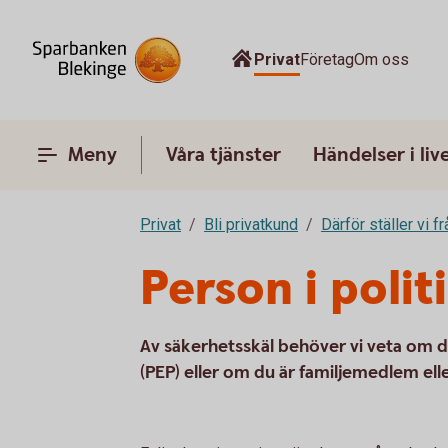
Privat
Företag
Om oss
Meny
Våra tjänster
Händelser i liv
Privat
Bli privatkund
Därför ställer vi f
Person i polit
Av säkerhetsskäl behöver vi veta om du ä
(PEP) eller om du är familjemedlem ell