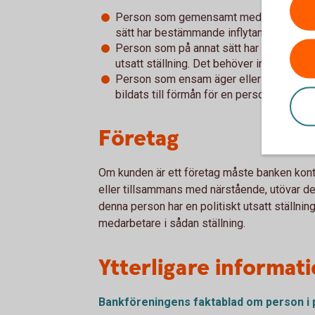
Person som gemensamt med en person i po
sätt har bestämmande inflytande över ett
Person som på annat sätt har eller har ha
utsatt ställning. Det behöver inte vara f
Person som ensam äger eller utövar infl
bildats till förmån för en person i politisk
Företag
Om kunden är ett företag måste banken kontro
eller tillsammans med närstående, utövar de
denna person har en politiskt utsatt ställnin
medarbetare i sådan ställning.
Ytterligare informat
Bankföreningens faktablad om person i po