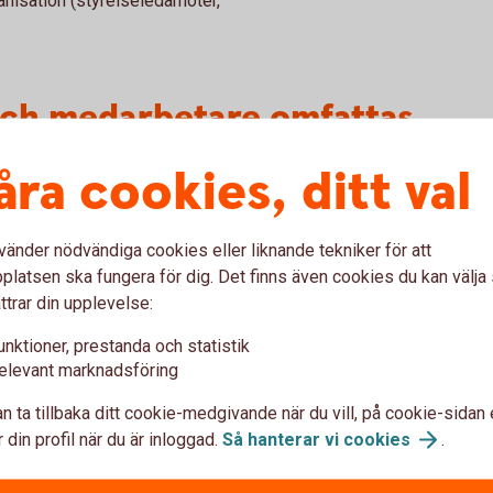
ganisation (styrelseledamöter,
ch medarbetare omfattas
åra cookies, ditt val
 är familjemedlemmar och kända medarbetare
vänder nödvändiga cookies eller liknande tekniker för att
latsen ska fungera för dig. Det finns även cookies du kan välj
ttrar din upplevelse:
unktioner, prestanda och statistik
elevant marknadsföring
 partner eller sambo
n ta tillbaka ditt cookie-medgivande när du vill, på cookie-sidan 
 din profil när du är inloggad.
Så hanterar vi
cookies
.