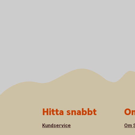
Sidfot
Hitta snabbt
Om
Kundservice
Om S