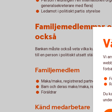
Person i ledningen i en internationell or
generalsekreterare med flera)
Ledamot i politiskt partis styrelse
Familjemedlemmar o
också
V
Banken måste också veta vilka kunder som
till en person i politiskt utsatt ställning.
Vi an
webbp
Familjemedlem
förbä
F
Maka/make, registrerad partner, sambo
R
Barn och deras make/maka, registrerade
Föräldrar
Du ka
under
Känd medarbetare