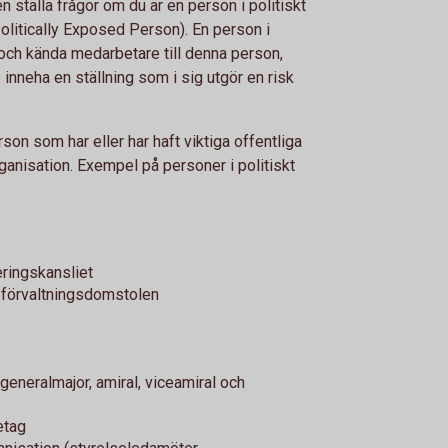
 ställa frågor om du är en person i politiskt
Politically Exposed Person). En person i
 och kända medarbetare till denna person,
inneha en ställning som i sig utgör en risk
erson som har eller har haft viktiga offentliga
 organisation. Exempel på personer i politiskt
eringskansliet
förvaltningsdomstolen
 generalmajor, amiral, viceamiral och
etag