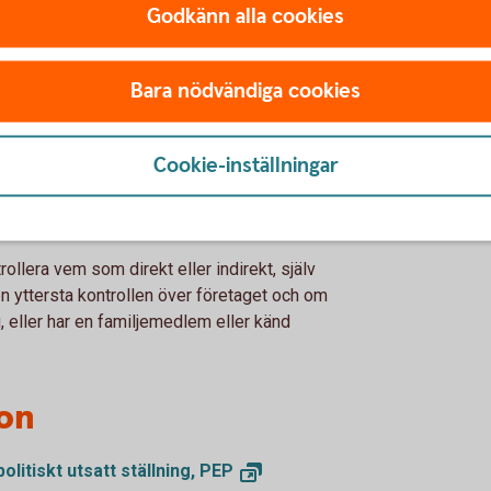
Godkänn alla cookies
litiskt utsatt ställning äger eller på annat
 företag.
ft nära förbindelse med en person i politiskt
Bara nödvändiga cookies
råga om en affärsförbindelse.
ytande över ett företag som egentligen har
t utsatt ställning.
Cookie-inställningar
llera vem som direkt eller indirekt, själv
n yttersta kontrollen över företaget och om
g, eller har en familjemedlem eller känd
ion
litiskt utsatt ställning,
PEP