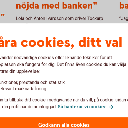
nöjda med banken"
b
n"
Lola och Anton Ivarsson som driver Tockarp
”Jag
Ekogård är Ekoböndernas Ekobonde 2022.
mitt
 i
Mari
åra cookies, ditt val
Lokala lantbrukare
prisas
unde
Läs
vänder nödvändiga cookies eller liknande tekniker för att
latsen ska fungera för dig. Det finns även cookies du kan välj
ttrar din upplevelse:
unktioner, prestanda och statistik
elevant marknadsföring
n ta tillbaka ditt cookie-medgivande när du vill, på cookie-sidan 
 din profil när du är inloggad.
Så hanterar vi
cookies
.
Godkänn alla cookies