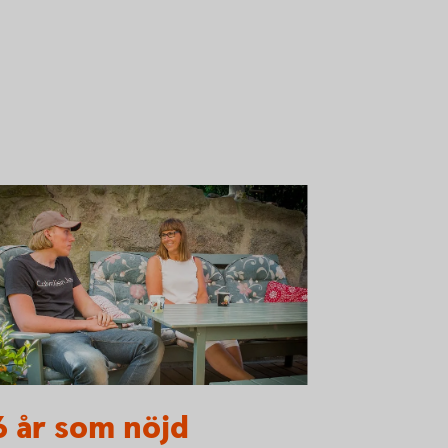
a.jpg
6 år som nöjd