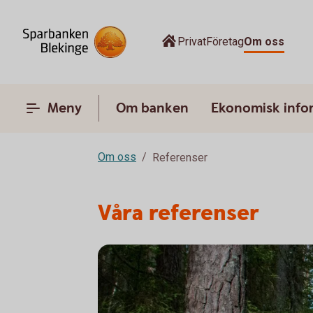
Privat
Företag
Om oss
Meny
Om banken
Ekonomisk info
Om oss
Referenser
Våra referenser