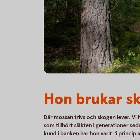
Hon brukar s
Där mossan trivs och skogen lever. Vi 
som tillhört släkten i generationer se
kund i banken har hon varit ”i princip al