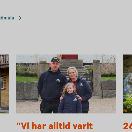
jömåla
mari
"Vi har alltid varit
2