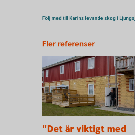
Följ med till Karins levande skog i
Ljungs
Fler referenser
vikens_fastigheter_2000x1020_puff
"Det är viktigt med