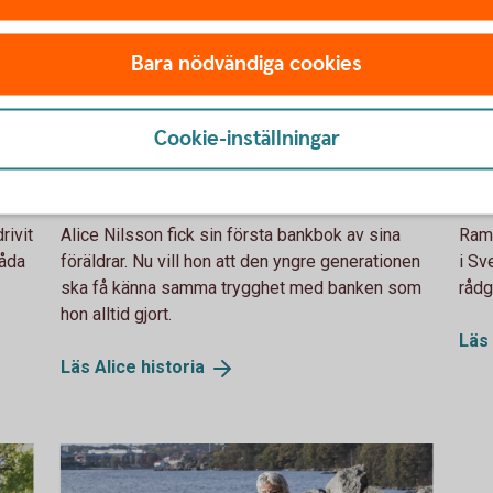
Bara nödvändiga cookies
Alice
ra
Alice har varit kund i
Fa
banken sedan
Ba
Cookie-inställningar
barnsben
t
rivit
Alice Nilsson fick sin första bankbok av sina
Rama
båda
föräldrar. Nu vill hon att den yngre generationen
i Sv
ska få känna samma trygghet med banken som
rådg
hon alltid gjort.
Läs
Läs Alice
historia