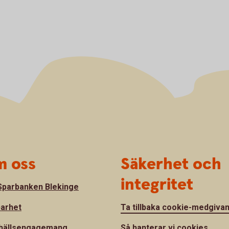
 oss
Säkerhet och
integritet
parbanken Blekinge
barhet
Ta tillbaka cookie-medgiva
hällsengagemang
Så hanterar vi cookies