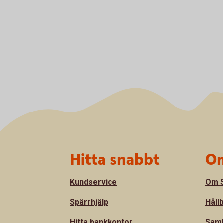
Sidfot
Hitta snabbt
Om
Kundservice
Om S
Spärrhjälp
Håll
Hitta bankkontor
Sam