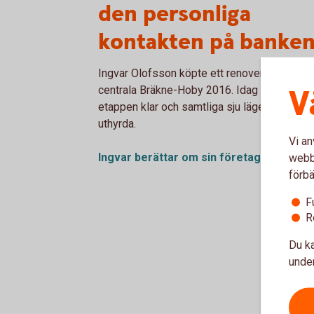
den personliga
kontakten på banke
Ingvar Olofsson köpte ett renoveringsobjekt
V
centrala Bräkne-Hoby 2016. Idag är sista
etappen klar och samtliga sju lägenheter är
uthyrda.
Vi an
Ingvar berättar om sin
företagsresa
webbp
förbä
F
R
Du ka
under