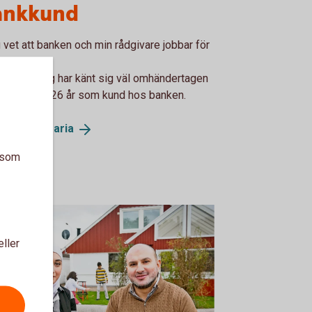
ankkund
 vet att banken och min rådgivare jobbar för
 bästa.”
a Sandberg har känt sig väl omhändertagen
r alla sina 26 år som kund hos banken.
 mer om
Maria
a som
eller