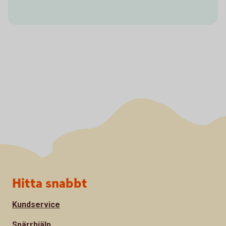
Sidfot
Hitta snabbt
Kundservice
Spärrhjälp