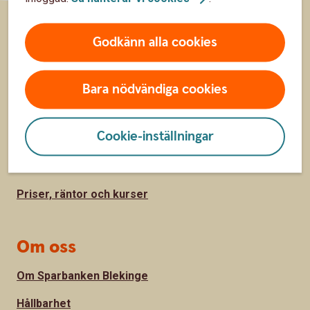
Godkänn alla cookies
Sidfot
Hitta snabbt
Kundservice
Bara nödvändiga cookies
Spärrhjälp
Cookie-inställningar
Hitta bankkontor
Bli kund
Priser, räntor och kurser
Om oss
Om Sparbanken Blekinge
Hållbarhet