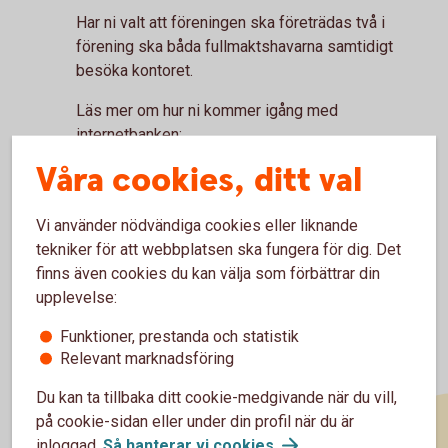
Har ni valt att föreningen ska företrädas två i
förening ska båda fullmaktshavarna samtidigt
besöka kontoret.
Läs mer om hur ni kommer igång med
internetbanken:
Våra cookies, ditt val
Information om behörigheter i
internetbanken.(se)
Vi använder nödvändiga cookies eller liknande
tekniker för att webbplatsen ska fungera för dig. Det
finns även cookies du kan välja som förbättrar din
upplevelse:
Funktioner, prestanda och statistik
Relevant marknadsföring
Du kan ta tillbaka ditt cookie-medgivande när du vill,
på cookie-sidan eller under din profil när du är
inloggad.
Så hanterar vi
cookies
.