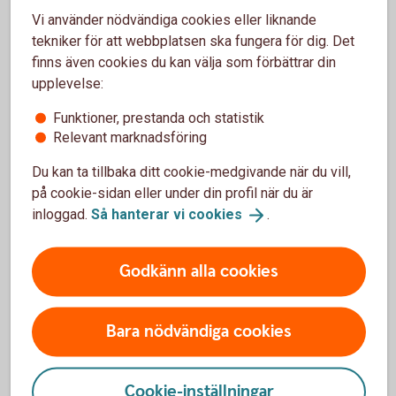
Vi använder nödvändiga cookies eller liknande
Pris
tekniker för att webbplatsen ska fungera för dig. Det
finns även cookies du kan välja som förbättrar din
Aktuella räntor på Företagskonto
upplevelse:
Hur avslutar jag mitt Företagskonto?
Funktioner, prestanda och statistik
Relevant marknadsföring
Du kan ta tillbaka ditt cookie-medgivande när du vill,
på cookie-sidan eller under din profil när du är
Dina pengar är trygga
inloggad.
Så hanterar vi
cookies
.
Kontot omfattas av
insättningsgarantin
Godkänn alla cookies
Företagskonton
Bara nödvändiga cookies
Företagskonto
Cookie-inställningar