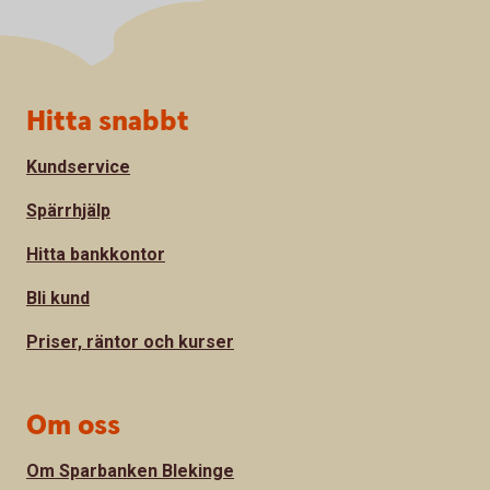
Sidfot
Hitta snabbt
Kundservice
Spärrhjälp
Hitta bankkontor
Bli kund
Priser, räntor och kurser
Om oss
Om Sparbanken Blekinge