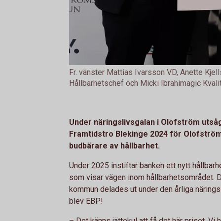
Fr. vänster Mattias Ivarsson VD, Anette Kje
Hållbarhetschef och Micki Ibrahimagic Kvali
Under näringslivsgalan i Olofström utså
Framtidstro Blekinge 2024 för Olofströ
budbärare av hållbarhet.
Under 2025 instiftar banken ett nytt hållbar
som visar vägen inom hållbarhetsområdet. De
kommun delades ut under den årliga näringsl
blev EBP!
– Det känns jättekul att få det här priset. Vi 