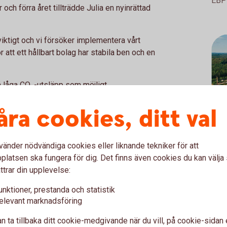
EBP 
och förra året tillträdde Julia en nyinrättad
eviktigt och vi försöker implementera vårt
r att ett hållbart bolag har stabila ben och en
å låga CO₂-utsläpp som möjligt.
 alla våra processer och i vår
åra cookies, ditt val
 000kr där vinnaren får välja en organisation
vänder nödvändiga cookies eller liknande tekniker för att
nka pengarna till Blekinge Arkipelag.
latsen ska fungera för dig. Det finns även cookies du kan välj
ttrar din upplevelse:
r att de gör ett viktigt arbete. Deras
samexistera. De möjliggör att fler kan ta sig
unktioner, prestanda och statistik
uppleva naturen. De utvecklar hela Blekinge till
elevant marknadsföring
t
n ta tillbaka ditt cookie-medgivande när du vill, på cookie-sidan 
 det här priset?