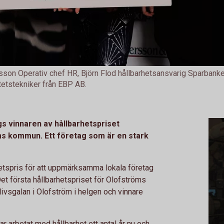
llsson Operativ chef HR, Björn Flod hållbarhetsansvarig Sparbank
tetstekniker från EBP AB.
gs vinnaren av hållbarhetspriset
ms kommun. Ett företag som är en stark
hetspris för att uppmärksamma lokala företag
t första hållbarhetspriset för Olofströms
ivsgalan i Olofström i helgen och vinnare
har arbetat med hållbarhet ett antal år nu och