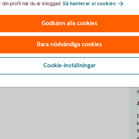
 din profil när du är inloggad.
Så hanterar vi cookies
.
t det är ett bra och spännande sätt att
Vi är en industritung region och det händer
Godkänn alla cookies
får synlighet, avslutar Julia.
h
Bara nödvändiga cookies
Cookie-inställningar
A
t
e