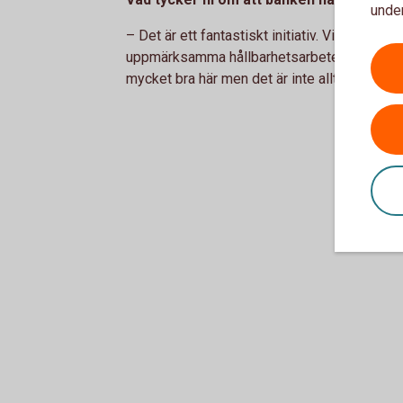
under
– Det är ett fantastiskt initiativ. Vi tycker at
uppmärksamma hållbarhetsarbete i regionen. 
mycket bra här men det är inte alltid som det 