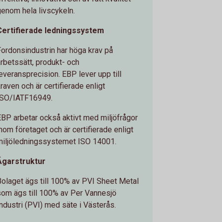
genom hela livscykeln.
Certifierade ledningssystem
Fordonsindustrin har höga krav på
arbetssätt, produkt- och
leveransprecision. EBP lever upp till
raven och är certifierade enligt
ISO/IATF16949.
EBP arbetar också aktivt med miljöfrågor
inom företaget och är certifierade enligt
miljöledningssystemet ISO 14001.
Ägarstruktur
Bolaget ägs till 100% av PVI Sheet Metal
som ägs till 100% av Per Vannesjö
Industri (PVI) med säte i Västerås.