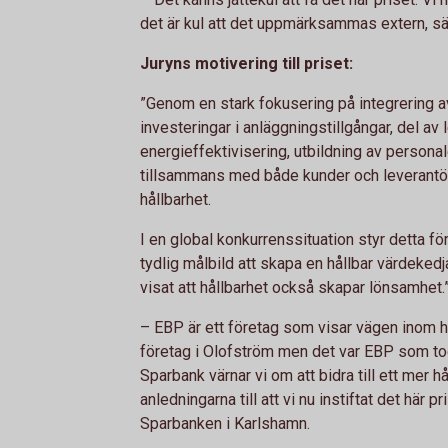
det är kul att det uppmärksammas extern, sä
Juryns motivering till priset:
”Genom en stark fokusering på integrering a
investeringar i anläggningstillgångar, del av
energieffektivisering, utbildning av perso
tillsammans med både kunder och leverantöre
hållbarhet.
I en global konkurrenssituation styr detta fö
tydlig målbild att skapa en hållbar värdekedja
visat att hållbarhet också skapar lönsamhet.
– EBP är ett företag som visar vägen inom 
företag i Olofström men det var EBP som to
Sparbank värnar vi om att bidra till ett mer h
anledningarna till att vi nu instiftat det här p
Sparbanken i Karlshamn.