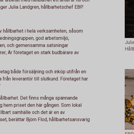
ger Julia Landgren, hållbarhetschef EBP.
v hållbarhet i hela verksamheten, såsom
 ledningsgruppen, god arbetsmiljö,
Juli
nalen, och gemensamma satsningar
Håll
r; Är företaget en stark budbärare av
retag både försäljning och inköp utifrån en
 från leverantör till slutkund. Företaget har
”
hållbarhet. Det finns många spännande
g hem priset den här gången. Som lokal
ållbart samhälle och det är en av
riset, berättar Björn Flod, hållbarhetsansvarig