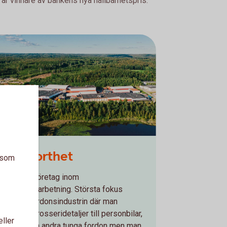
är vinnare av bankens nya hållbarhetspris.
EBP i korthet
a som
EBP är ett företag inom
tunnplåtsbearbetning. Största fokus
ligger på fordonsindustrin där man
illverkar karosseridetaljer till personbilar,
eller
lastbilar och andra tunga fordon men man