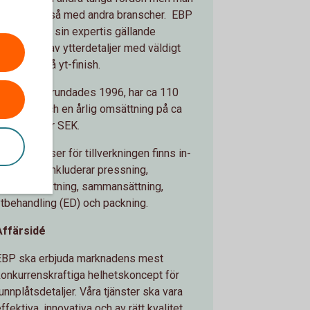
arbetar också med andra branscher. EBP
är kända för sin expertis gällande
produktion av ytterdetaljer med väldigt
öga krav på yt-finish.
Företaget grundades 1996, har ca 110
anställda och en årlig omsättning på ca
500 miljoner SEK.
lla processer för tillverkningen finns in-
house och inkluderar pressning,
laserbearbetning, sammansättning,
ytbehandling (ED) och packning.
Affärsidé
EBP ska erbjuda marknadens mest
konkurrenskraftiga helhetskoncept för
unnplåtsdetaljer. Våra tjänster ska vara
ffektiva, innovativa och av rätt kvalitet