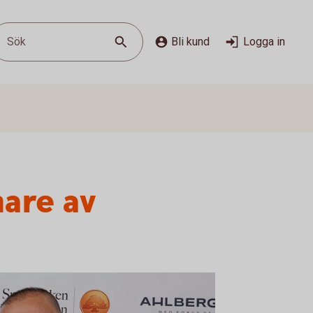
Sök
Bli kund
Logga in
nare av