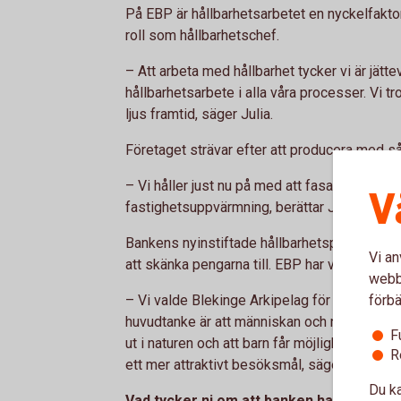
På EBP är hållbarhetsarbetet en nyckelfaktor 
roll som hållbarhetschef.
– Att arbeta med hållbarhet tycker vi är jätt
hållbarhetsarbete i alla våra processer. Vi tro
ljus framtid, säger Julia.
Företaget strävar efter att producera med s
– Vi håller just nu på med att fasa ut gasol i
V
fastighetsuppvärmning, berättar Julia.
Bankens nyinstiftade hållbarhetspris är på 25
Vi an
att skänka pengarna till. EBP har valt att skä
webbp
förbä
– Vi valde Blekinge Arkipelag för att vi tycke
huvudtanke är att människan och naturen ska 
F
ut i naturen och att barn får möjligheten att 
R
ett mer attraktivt besöksmål, säger Julia.
Du ka
Vad tycker ni om att banken har instiftat