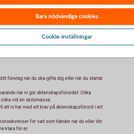
 måste det vara undertecknat av båda parter,
Bara nödvändiga cookies
t kan upphävas eller ändras när som helst.
nskapsförord, men det är klokt att stämma av
er rätt skydd.
Cookie-inställningar
tt företag när du ska gifta dig eller när du startar
arande när ni gör äktenskapsförordet. Olika
olika vid en skilsmässa.
ill att ni har med ett krav på äktenskapsförord i ert
konsekvenser för vad som händer när du eller din
a klara för er.