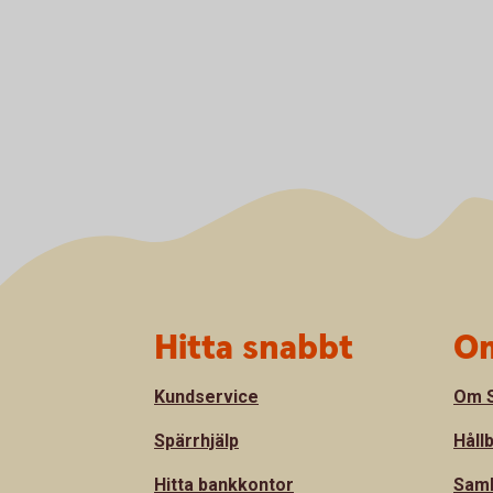
Sidfot
Hitta snabbt
Om
Kundservice
Om S
Spärrhjälp
Håll
Hitta bankkontor
Sam