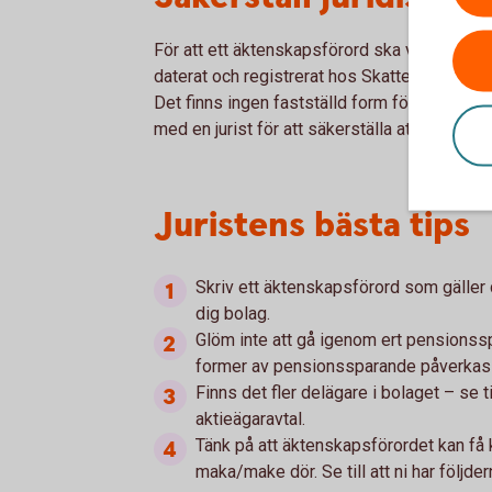
För att ett äktenskapsförord ska vara giltigt
daterat och registrerat hos Skatteverket. De
Det finns ingen fastställd form för ett äkte
med en jurist för att säkerställa att avtalet g
Juristens bästa tips
Skriv ett äktenskapsförord som gäller di
dig bolag.
Glöm inte att gå igenom ert pensionssp
former av pensionssparande påverkas 
Finns det fler delägare i bolaget – se t
aktieägaravtal.
Tänk på att äktenskapsförordet kan få 
maka/make dör. Se till att ni har följdern