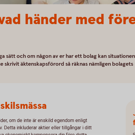
 vad händer med för
ga sätt och om någon av er har ett bolag kan situationen
te skrivit äktenskapsförord så räknas nämligen bolagets
d skilsmässa
lder, om de inte är enskild egendom enligt
etta inkluderar aktier eller tillgångar i ditt
öva ekonomiskt kompensera din före detta