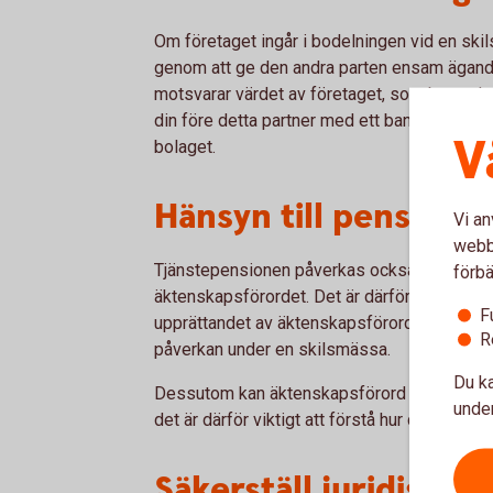
Om företaget ingår i bodelningen vid en sk
genom att ge den andra parten ensam ägan
motsvarar värdet av företaget, som bostaden 
din före detta partner med ett banklån eller 
V
bolaget.
Hänsyn till pensione
Vi an
webbp
Tjänstepensionen påverkas också vid en ski
förbä
äktenskapsförordet. Det är därför viktigt at
F
upprättandet av äktenskapsförord eftersom 
R
påverkan under en skilsmässa.
Du ka
Dessutom kan äktenskapsförord få konsekv
under
det är därför viktigt att förstå hur detta påv
Säkerställ juridisk gi