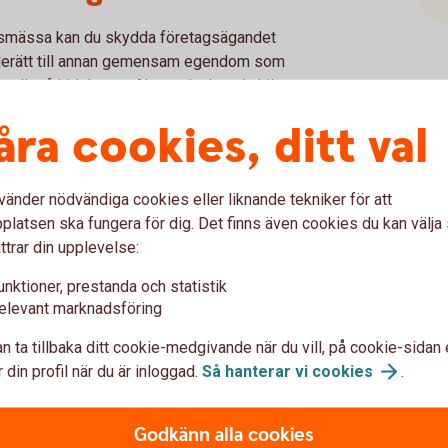
ilsmässa kan du skydda företagsägandet
derätt till annan gemensam egendom som
eller fritidshuset. Alternativt kan du köpa ut
låta dem bli delägare genom att ge aktier i
åra cookies, ditt val
r och arvsplanering
A
vänder nödvändiga cookies eller liknande tekniker för att
v
latsen ska fungera för dig. Det finns även cookies du kan välj
lsmässa om det inte anges specifikt i
ttrar din upplevelse:
t inkludera de pensionssparanden du har vid
unktioner, prestanda och statistik
j
olika pensionslösningar kan ha olika
elevant marknadsföring
n ta tillbaka ditt cookie-medgivande när du vill, på cookie-sidan 
enser om du eller din make/maka dör och
 din profil när du är inloggad.
Så hanterar vi
cookies
.
erkar arvsplaneringen.
Godkänn alla cookies
ltighet av avtalet