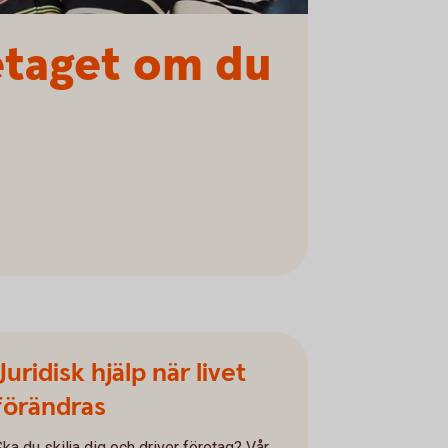
etaget om du
Juridisk hjälp när livet
förändras
Ska du skilja dig och driver företag? Vår