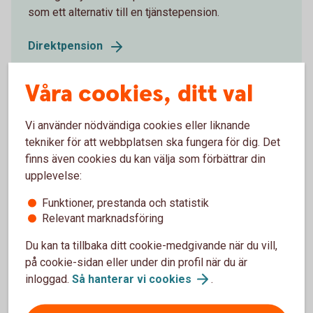
som ett alternativ till en tjänstepension.
Direktpension
Våra cookies, ditt val
Företag med kollektivavtal
Vi använder nödvändiga cookies eller liknande
tekniker för att webbplatsen ska fungera för dig. Det
Vi erbjuder ett flertal möjligheter att förstärka pensionen för
finns även cookies du kan välja som förbättrar din
ägare och anställda.
upplevelse:
Företag med
kollektivavtal
Funktioner, prestanda och statistik
Relevant marknadsföring
Du kan ta tillbaka ditt cookie-medgivande när du vill,
på cookie-sidan eller under din profil när du är
inloggad.
Så hanterar vi
cookies
.
För att se detta innehåll behöver du först