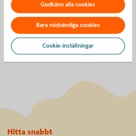
Godkänn alla cookies
godkänna cookies för Funktioner, prestanda
och statistik.
Inställningar för cookies
Bara nödvändiga cookies
Cookie-inställningar
Sidfot
Hitta snabbt