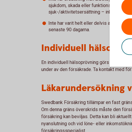
sjukdom, skada eller funktionsnedsättning
sjuk-/aktivitetsersättning – inklusive vil
Inte har varit helt eller delvis arbetsofö
senaste 90 dagarna.
Individuell hälsoprö
En individuell hälsoprövning görs med stöd a
under av den försäkrade. Ta kontakt med för
Läkarundersökning v
Swedbank Försäkring tillämpar en fast gräns 
Om denna gräns överskrids måste den förs
försäkring kan beviljas. Detta kan bli aktuel
nyanslutning och vid löne- eller inkomstökni
försäkringsspecialist.