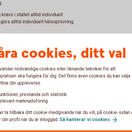
g.
rävs i stället alltid individuell
örs alltid individuell hälsoprövning.
ndring
åra cookies, ditt val
 försäkringsbeloppet med högst 10 procent per
högst 15 procent (20 procent för anställd som
vänder nödvändiga cookies eller liknande tekniker för att
procent av lön eller inkomst.
latsen ska fungera för dig. Det finns även cookies du kan välj
ttrar din upplevelse:
 arbetsför?
unktioner, prestanda och statistik
elevant marknadsföring
n ta tillbaka ditt cookie-medgivande när du vill, på cookie-sidan 
n anpassningar, inskränkningar eller
 din profil när du är inloggad.
Så hanterar vi
cookies
.
ller Försäkringskassan som har samband med