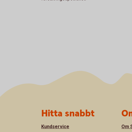
Sidfot
Hitta snabbt
Om
Kundservice
Om S