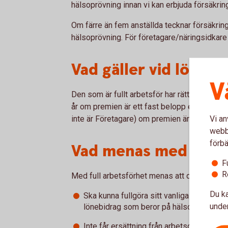
hälsoprövning innan vi kan erbjuda försäkrin
Om färre än fem anställda tecknar försäkring k
hälsoprövning. För företagare/näringsidkare g
Vad gäller vid löneä
V
Den som är fullt arbetsför har rätt att höja
år om premien är ett fast belopp eller med 
Vi an
inte är Företagare) om premien är bestämd i 
webbp
förbä
Vad menas med fullt
F
R
Med full arbetsförhet menas att du:
Du ka
Ska kunna fullgöra sitt vanliga arbete uta
under
lönebidrag som beror på hälsoskäl.
Inte får ersättning från arbetsgivare e