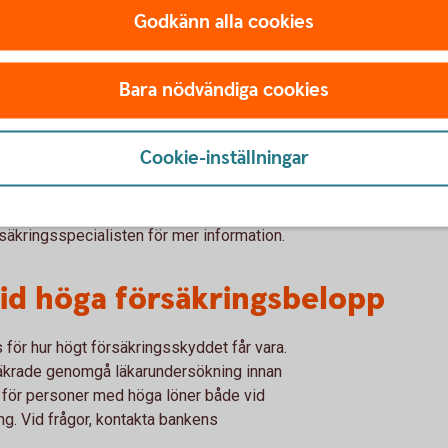
 (t ex sjuklön, sjukpenning,
Godkänn alla cookies
ande sådan).
rmögen i mer än 14 dagar i följd under de
Bara nödvändiga cookies
vning
Cookie-inställningar
v en hälsodeklaration som fylls i och skrivs
säkringsspecialisten för mer information.
id höga försäkringsbelopp
för hur högt försäkringsskyddet får vara.
äkrade genomgå läkarundersökning innan
lt för personer med höga löner både vid
ng. Vid frågor, kontakta bankens