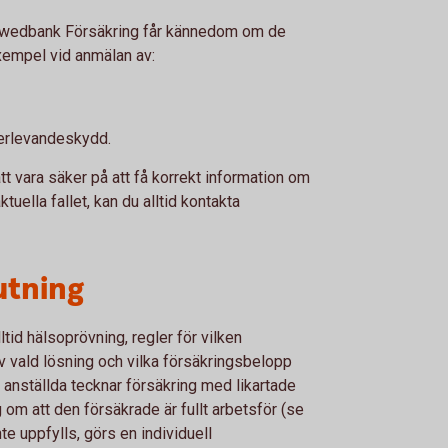
att Swedbank Försäkring får kännedom om de
exempel vid anmälan av:
terlevandeskydd.
t vara säker på att få korrekt information om
tuella fallet, kan du alltid kontakta
utning
ltid hälsoprövning, regler för vilken
 vald lösning och vilka försäkringsbelopp
 anställda tecknar försäkring med likartade
 om att den försäkrade är fullt arbetsför (se
nte uppfylls, görs en individuell