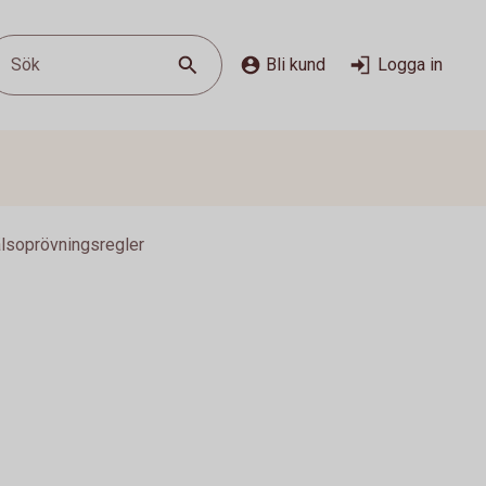
Sök
Bli kund
Logga in
lsoprövningsregler