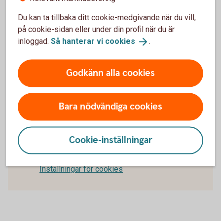
påminnelsefaktura. Betalas inte premierna trots
Du kan ta tillbaka ditt cookie-medgivande när du vill,
påminnelsen, skickas en andra påminnelsefaktura. I
på cookie-sidan eller under din profil när du är
samband med detta informeras även den försäkrade om de
inloggad.
Så hanterar vi
cookies
.
obetalda premierna. Om ingen betalning sker efter andra
påminnelsen, avslutas faktureringen och riskskydden
upphör att gälla. Detta gäller oavsett vilket
Godkänn alla cookies
betalningsalternativ ditt företag har valt.
Bara nödvändiga cookies
För att se detta innehåll behöver du först
Cookie-inställningar
godkänna cookies för Funktioner, prestanda
och statistik.
Inställningar för cookies