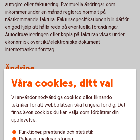
autogiro eller fakturering. Eventuella ändringar som
inkommer under en månad regleras normalt på
nästkommande faktura. Fakturaspecifikationen blir därför
en god hjälp att hålla reda på eventuella förändringar.
Autogiroaviseringen eller kopia på fakturan visas under
ekonomisk översikt/elektroniska dokument i
internetbanken företag.
Ändring
Våra cookies, ditt val
Vill du byta konto för autogirobetalning, är du välkommen att
antingen ringa oss på telefon
0454 - 30 44 00 så hjälper vi
Vi använder nödvändiga cookies eller liknande
dig. Du är också välkommen att besöka ett av våra kontor.
tekniker för att webbplatsen ska fungera för dig. Det
Hitta ditt
bankkontor
.
finns även cookies du kan välja som förbättrar din
upplevelse:
Om premierna inte betalas i tid
Funktioner, prestanda och statistik
Om premierna inte betalas i tid skickas en
Relevant marknadsföring