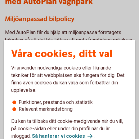
med AutoPlan vagnpark
Miljöanpassad bilpolicy
Med AutoPlan får du hjälp att miljöanpassa företagets
bilpolicy så att det blir lättare att möta framtidens miljökrav.
Få miljörelaterad statistik över företagets bilar, bland annat
Våra cookies, ditt val
för bullernivå och det faktiska koldioxidutsläppet.
Vi använder nödvändiga cookies eller liknande
tekniker för att webbplatsen ska fungera för dig. Det
finns även cookies du kan välja som förbättrar din
upplevelse:
Funktioner, prestanda och statistik
För miljön
Relevant marknadsföring
Du kan ta tillbaka ditt cookie-medgivande när du vill,
på cookie-sidan eller under din profil när du är
inloggad.
Så hanterar vi cookies
.