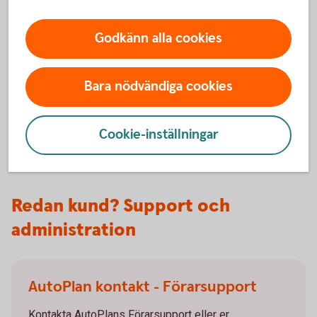
Godkänn alla cookies
Green Fleet
Med Green Fleet kan ni minimera ert klimatavtryck och
Bara nödvändiga cookies
optimera en grön vagnpark. Förutom val av fordon fokuserar
vi på varifrån finansieringen kommer och hjälper till med
rådgivning och bilpolicy med mål för Green Fleet.
Cookie-inställningar
Redan kund? Support och
administration
AutoPlan kontakt - Förarsupport
Kontakta AutoPlans Förarsupport eller er