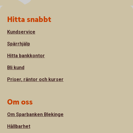
Sidfot
Hitta snabbt
Kundservice
Spärrhjälp
Hitta bankkontor
Bli kund
Priser, räntor och kurser
Om oss
Om Sparbanken Blekinge
Hållbarhet