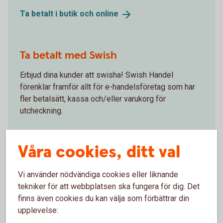
Ta betalt i butik och
online
Ta betalt med Swish
Erbjud dina kunder att swisha! Swish Handel
förenklar framför allt för e-handelsföretag som har
fler betalsätt, kassa och/eller varukorg för
utcheckning.
Swish
Handel
Våra cookies, ditt val
Betala leverantörer och anställda
Vi använder nödvändiga cookies eller liknande
tekniker för att webbplatsen ska fungera för dig. Det
Betalningar ska vara enkla att genomföra och ske i
finns även cookies du kan välja som förbättrar din
rätt tid. Vi har lösningar för både svenska och
upplevelse:
internationella leverantörer via fil eller internetbank