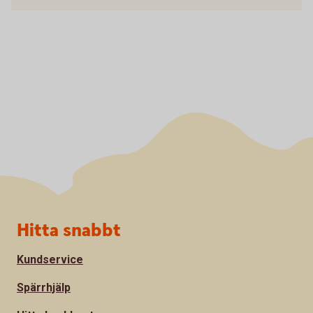
Sidfot
Hitta snabbt
Kundservice
Spärrhjälp