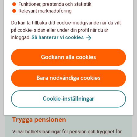
Funktioner, prestanda och statistik
och lönetjänster som passar oavsett antal anställda.
Relevant marknadsföring
Lösningar för smidiga
betalningar
Du kan ta tillbaka ditt cookie-medgivande när du vill,
på cookie-sidan eller under din profil när du är
inloggad.
Så hanterar vi
cookies
.
Försäkra företaget och era fordon
Godkänn alla cookies
Försäkra ditt företag med en företagsförsäkring och
en fordonsförsäkring. Om det så är sjukdom eller en
skada på företagsbilen så har vi anpassade
Bara nödvändiga cookies
lösningar just för dig.
Försäkra ditt
företag
Cookie-inställningar
Trygga pensionen
Vi har helhetslösningar för pension och trygghet för