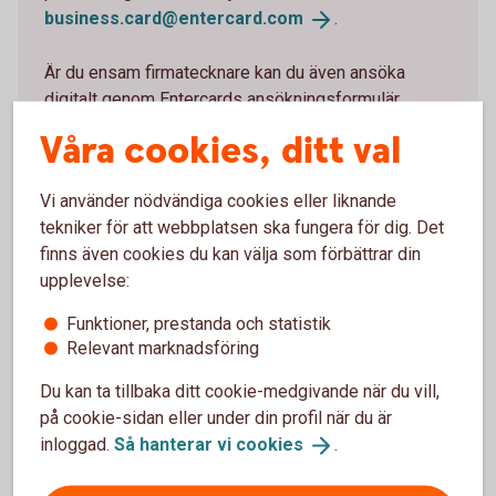
business.card@entercard.
com
.
Är du ensam firmatecknare kan du även ansöka
digitalt genom Entercards ansökningsformulär.
Våra cookies, ditt val
Fyll i ansökningsblankett för höjd kreditgräns
(pdf)
Vi använder nödvändiga cookies eller liknande
Ansök digitalt om höjd kreditgräns som ensam
tekniker för att webbplatsen ska fungera för dig. Det
firmatecknare
finns även cookies du kan välja som förbättrar din
upplevelse:
Funktioner, prestanda och statistik
Relevant marknadsföring
Beställ kort till en kollega
Du kan ta tillbaka ditt cookie-medgivande när du vill,
på cookie-sidan eller under din profil när du är
Behöver en kollega på företaget ett företagskort?
inloggad.
Så hanterar vi
cookies
.
Du kan enkelt beställa det om du är firmatecknare
genom att skicka in en beställningsblankett via post