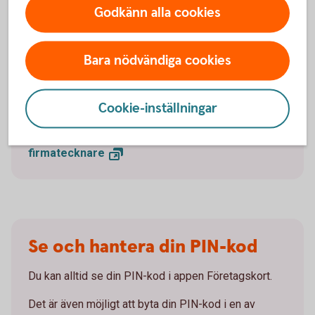
eller genom att mejla den till
Godkänn alla cookies
business.card@entercard.
com
.
Är du ensam firmatecknare? Då kan du även beställa
Bara nödvändiga cookies
ett Betalkort Företag digitalt via Entercards
ansökningsformulär.
Cookie-inställningar
Fyll i blankett för tilläggsbeställning (pdf)
Beställ kort digitalt som ensam
firmatecknare
Se och hantera din PIN-kod
Du kan alltid se din PIN-kod i appen Företagskort.
Det är även möjligt att byta din PIN-kod i en av