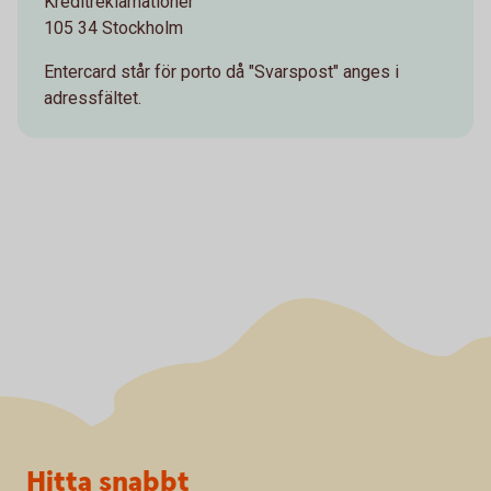
Kreditreklamationer
105 34 Stockholm
Entercard står för porto då "Svarspost" anges i
adressfältet.
Sidfot
Hitta snabbt