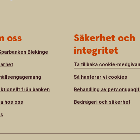
 oss
Säkerhet och
integritet
parbanken Blekinge
barhet
Ta tillbaka cookie-medgiva
hällsengagemang
Så hanterar vi cookies
ktionellt från banken
Behandling av personuppgif
a hos oss
Bedrägeri och säkerhet
ss