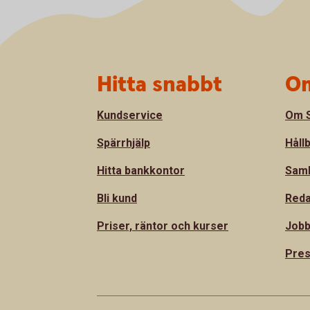
Sidfot
Hitta snabbt
Om
Kundservice
Om S
Spärrhjälp
Håll
Hitta bankkontor
Sam
Bli kund
Reda
Priser, räntor och kurser
Jobb
Pre