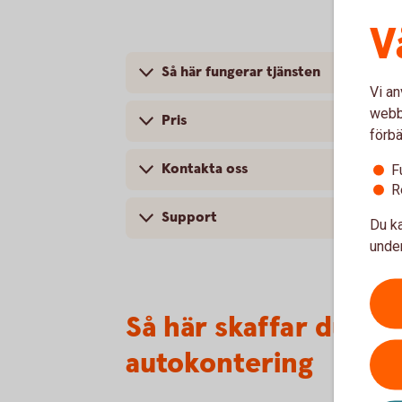
V
Så här fungerar tjänsten
Vi an
webbp
Pris
förbä
Kontakta oss
F
R
Support
Du ka
under
Så här skaffar du e-
autokontering