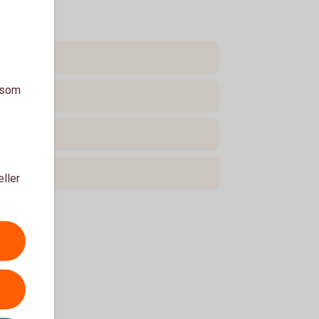
a som
eller