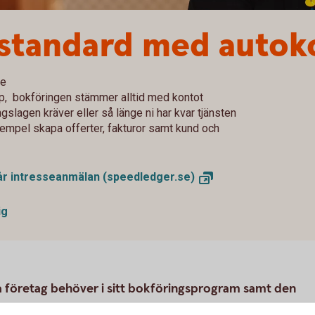
 standard med autok
ne
p, bokföringen stämmer alltid med kontot
slagen kräver eller så länge ni har kvar tjänsten
l exempel skapa offerter, fakturor samt kund och
 vår intresseanmälan
(speedledger.se)
ig
ta företag behöver i sitt bokföringsprogram samt den