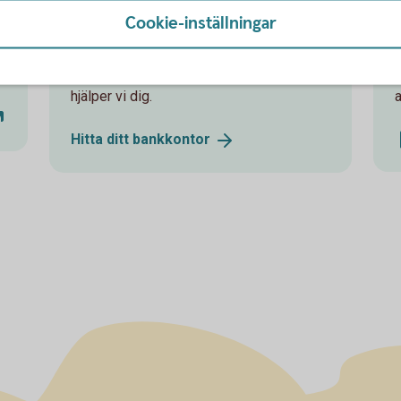
Cookie-inställningar
Besök oss
.
Välkommen till ett av våra kontor så
hjälper vi dig.
a
Hitta ditt
bankkontor