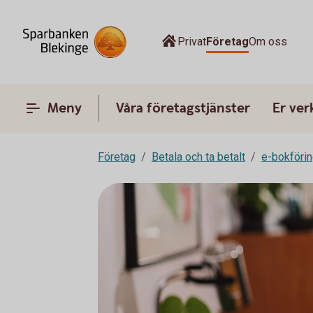
Privat
Företag
Om oss
Meny
Våra företagstjänster
Er ve
Företag
Betala och ta betalt
e-bokföri