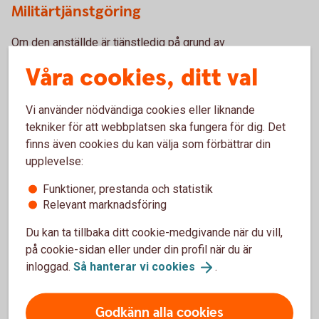
Militärtjänstgöring
Om den anställde är tjänstledig på grund av
militärtjänstgöring tillåts premieuppehåll under 12 månader.
Våra cookies, ditt val
Studier
Vi använder nödvändiga cookies eller liknande
tekniker för att webbplatsen ska fungera för dig. Det
Om den anställde är tjänstledig på grund av studier tillåts
finns även cookies du kan välja som förbättrar din
premieuppehåll under 12 månader.
upplevelse:
Övrigt premieuppehåll
Funktioner, prestanda och statistik
Relevant marknadsföring
Du kan göra premieuppehåll i pensionssparandet av andra
Du kan ta tillbaka ditt cookie-medgivande när du vill,
skäl. En anmälan om premieuppehåll i övrigt kan göras för
på cookie-sidan eller under din profil när du är
max 12 månader under en period om 36 månader.
inloggad.
Så hanterar vi
cookies
.
Logga in och anmäl
premieuppehåll
Godkänn alla cookies