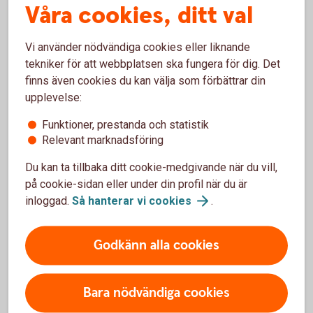
Våra cookies, ditt val
Obs: Kostnad för kassalicens tillkommer från
leverantören.
Vi använder nödvändiga cookies eller liknande
tekniker för att webbplatsen ska fungera för dig. Det
Kassasystem
finns även cookies du kan välja som förbättrar din
upplevelse:
Funktioner, prestanda och statistik
Relevant marknadsföring
Du kan ta tillbaka ditt cookie-medgivande när du vill,
på cookie-sidan eller under din profil när du är
inloggad.
Så hanterar vi
cookies
.
Godkänn alla cookies
Bara nödvändiga cookies
Betalterminal från 99 kr/mån