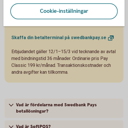
Det ska vara enkelt att betala – och ta betalt. Nu får
Cookie-inställningar
du rabatt på terminalhyran under hela bindningstiden
när du tecknar avtal i 36 månader.
Skaffa din betalterminal på
swedbankpay.se
Erbjudandet gäller 12/1–15/3 vid tecknande av avtal
med bindningstid 36 månader. Ordinarie pris Pay
Classic 199 kr/månad. Transaktionskostnader och
andra avgifter kan tillkomma.
Vad är fördelarna med Swedbank Pays
betallösningar?
Vad är SoftPOS?