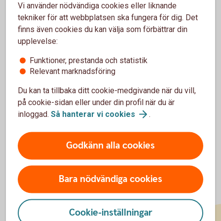
Vi använder nödvändiga cookies eller liknande
tekniker för att webbplatsen ska fungera för dig. Det
Kan ni utfärda en borgensgaranti till Nordafrika?
finns även cookies du kan välja som förbättrar din
upplevelse:
Kan ni utfärda garantier lokalt i exempelvis
Funktioner, prestanda och statistik
Indien?
Relevant marknadsföring
Du kan ta tillbaka ditt cookie-medgivande när du vill,
Vad är bäst att använda, Standbyremburs eller
på cookie-sidan eller under din profil när du är
Garanti?
inloggad.
Så hanterar vi
cookies
.
Godkänn alla cookies
Bara nödvändiga cookies
Cookie-inställningar