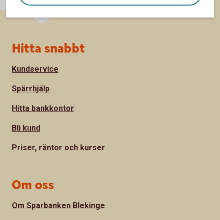
Sidfot
Hitta snabbt
Kundservice
Spärrhjälp
Hitta bankkontor
Bli kund
Priser, räntor och kurser
Om oss
Om Sparbanken Blekinge