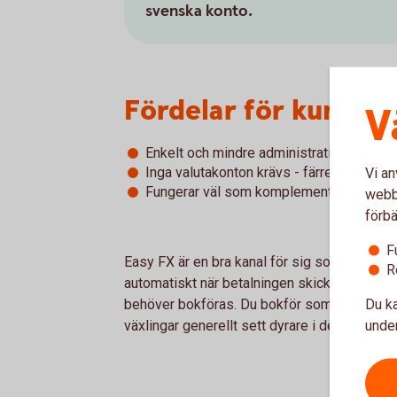
svenska konto.
Fördelar för kund
V
Enkelt och mindre administration – kan l
Inga valutakonton krävs - färre konton at
Vi an
Fungerar väl som komplement till våra an
webbp
förbä
F
Easy FX är en bra kanal för sig som efterfrå
R
automatiskt när betalningen skickas eller tas 
Du ka
behöver bokföras. Du bokför som vanligt bet
under
växlingar generellt sett dyrare i denna kanal.