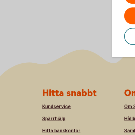
Sidfot
Hitta snabbt
Om
Kundservice
Om S
Spärrhjälp
Håll
Hitta bankkontor
Sam