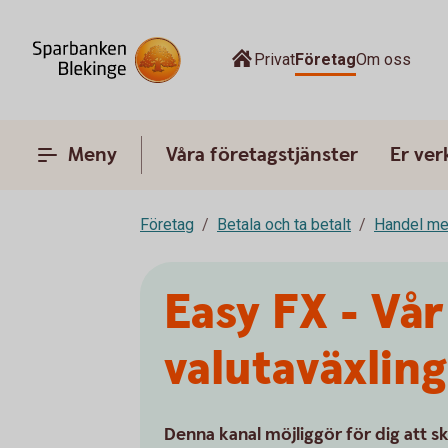
Privat
Företag
Om oss
Meny
Våra företagstjänster
Er ve
Företag
Betala och ta betalt
Handel me
Easy FX - Vår
valutaväxlin
Denna kanal möjliggör för dig att sk