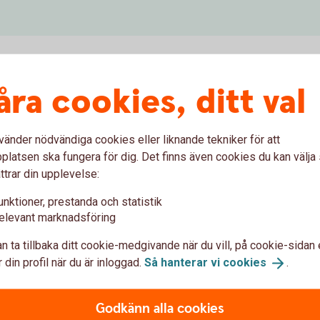
åra cookies, ditt val
ägga tid på annat
t hantera
vänder nödvändiga cookies eller liknande tekniker för att
dra kanaler
latsen ska fungera för dig. Det finns även cookies du kan välj
ttrar din upplevelse:
unktioner, prestanda och statistik
gar enklare administration. Växlingarna sker
elevant marknadsföring
emot, vilket i sin tur gör att växlingen inte
n ta tillbaka ditt cookie-medgivande när du vill, på cookie-sidan 
alningen i ditt affärssystem. Däremot är
 din profil när du är inloggad.
Så hanterar vi
cookies
.
Godkänn alla cookies