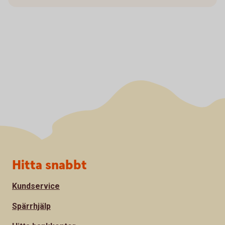
Sidfot
Hitta snabbt
Kundservice
Spärrhjälp