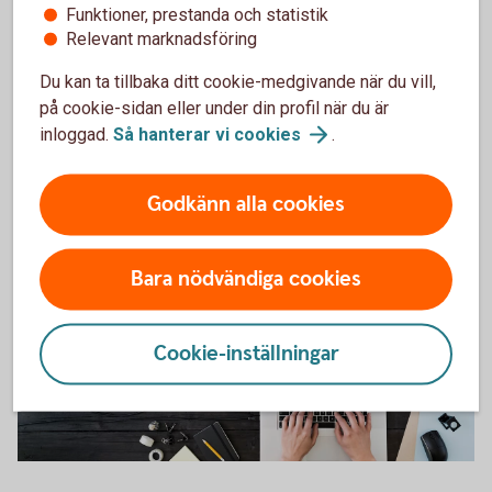
Swedbanks Investeringsstrategi -
Funktioner, prestanda och statistik
sammanfattning
Relevant marknadsföring
Du kan ta tillbaka ditt cookie-medgivande när du vill,
Sändes 12 maj
på cookie-sidan eller under din profil när du är
inloggad.
Så hanterar vi
cookies
.
Ta del av webbinariet Swedbanks Investeringsstrategi
sammanfattning i
efterhand
Godkänn alla cookies
Bara nödvändiga cookies
Cookie-inställningar
PDF000975